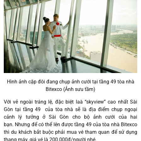
Hình ảnh cặp đôi đang chụp ảnh cưới tại tầng 49 tòa nhà
Bitexco (Ảnh sưu tầm)
Với vẻ ngoài tráng lệ, đặc biệt laà “skyview” cao nhất Sài
Gòn tại tầng 49 của tòa nhà sẽ là địa điểm chụp ngoại
cảnh lý tưởng ở Sài Gòn cho bộ ảnh cưới của hai
bạn. Nhưng để có thể lên được tầng 49 của tòa nhà Bitexco
thì du khách bắt buộc phải mua vé tham quan để sử dụng
thang máy, giá vé là 200.000đ/người nhé.