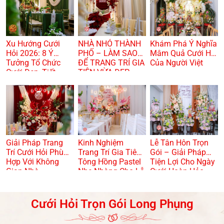
Xu Hướng Cưới
NHÀ NHỎ THÀNH
Khám Phá Ý Nghĩa
Hỏi 2026: 8 Ý
PHỐ – LÀM SAO
Mâm Quả Cưới Hỏi
Tưởng Tổ Chức
ĐỂ TRANG TRÍ GIA
Của Người Việt
Cưới Đẹp, Tiết
TIÊN VỪA ĐẸP
Kiệm Và Hiện Đại
VỪA TRANG
TRỌNG? 🏠🌸
Giải Pháp Trang
Kinh Nghiệm
Lễ Tân Hôn Trọn
Trí Cưới Hỏi Phù
Trang Trí Gia Tiên
Gói – Giải Pháp
Hợp Với Không
Tông Hồng Pastel
Tiện Lợi Cho Ngày
Gian Nhà
Nhẹ Nhàng Cho Lễ
Cưới Hoàn Hảo
Dạm Ngõ
Cưới Hỏi Trọn Gói Long Phụng