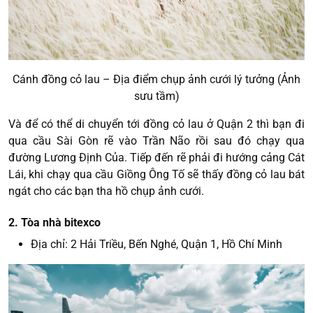
Cánh đồng cỏ lau – Địa điểm chụp ảnh cưới lý tưởng (Ảnh
sưu tầm)
Và để có thể di chuyển tới đồng cỏ lau ở Quận 2 thì bạn đi
qua cầu Sài Gòn rẽ vào Trần Não rồi sau đó chạy qua
đường Lương Định Của. Tiếp đến rẽ phải đi hướng cảng Cát
Lái, khi chạy qua cầu Giồng Ông Tố sẽ thấy đồng cỏ lau bát
ngát cho các bạn tha hồ chụp ảnh cưới.
2. Tòa nhà bitexco
Địa chỉ: 2 Hải Triều, Bến Nghé, Quận 1, Hồ Chí Minh