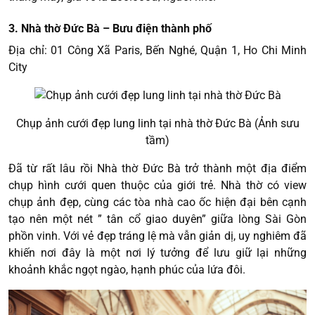
3. Nhà thờ Đức Bà – Bưu điện thành phố
Địa chỉ: 01 Công Xã Paris, Bến Nghé, Quận 1, Ho Chi Minh
City
Chụp ảnh cưới đẹp lung linh tại nhà thờ Đức Bà (Ảnh sưu
tầm)
Đã từ rất lâu rồi Nhà thờ Đức Bà trở thành một địa điểm
chụp hình cưới quen thuộc của giới trẻ. Nhà thờ có view
chụp ảnh đẹp, cùng các tòa nhà cao ốc hiện đại bên cạnh
tạo nên một nét ” tân cổ giao duyên” giữa lòng Sài Gòn
phồn vinh. Với vẻ đẹp tráng lệ mà vẫn giản dị, uy nghiêm đã
khiến nơi đây là một nơi lý tưởng để lưu giữ lại những
khoảnh khắc ngọt ngào, hạnh phúc của lứa đôi.