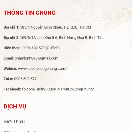
THÔNG TIN CHUNG
Địa chỉ 1
: 585/4 Nguyễn Đình Chiểu, P.2, Q.3, TP.HCM
Địa chỉ 2
: 169/6/1A Liên Khu 5-6, Bình Hưng Hoà B, Bình Tân
Điện thoại:
0906 602 577
(C. Bình)
Email:
phambinh890@gmail.com
Webise:
www.cuoihoilongphung.com/
ZaLo:
0906 602 577
Facebook:
fb.com/DichVuCuoiHoiTronGoiLongPhung/
DỊCH VỤ
Giới Thiệu