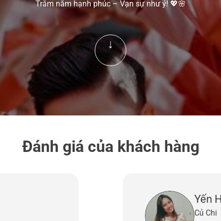
Trăm năm hạnh phúc – Vạn sự như ý! 💖🌸
↓
Đánh giá của khách hàng
Yến 
Củ Chi