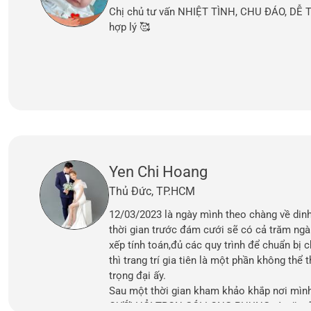
Chị chủ tư vấn NHIỆT TÌNH, CHU ĐÁO, DỄ
hợp lý 🥰
Yen Chi Hoang
Thủ Đức, TP.HCM
12/03/2023 là ngày mình theo chàng về din
thời gian trước đám cưới sẽ có cả trăm ngà
xếp tính toán,đủ các quy trình để chuẩn bị
thì trang trí gia tiên là một phần không thể 
trọng đại ấy.
Sau một thời gian kham khảo khắp nơi mình
CƯỚI HỎI TRỌN GÓI LONG PHỤNG và gặp đư