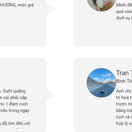
 THƯƠNG, mức giá
Mình đã
quả vừa 
dịch vụ 
Tran 
Bình T
h. Suốt quãng
Anh chị 
n cái phải sắp
trí hoa 
 cho 1 đám cưới
trước m
thiếu trong ngày
bằng tr
tươi và 
 đã tìm đến với
hợp lý 
ợc chị Bình tư
bạn sắp