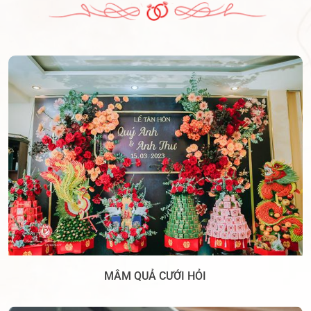
MÂM QUẢ CƯỚI HỎI