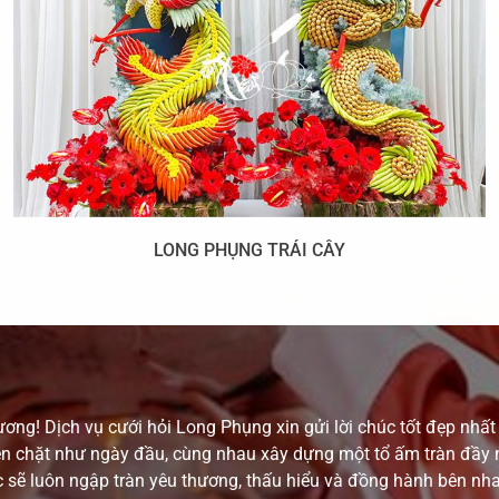
LONG PHỤNG TRÁI CÂY
g! Dịch vụ cưới hỏi Long Phụng xin gửi lời chúc tốt đẹp nhất 
n chặt như ngày đầu, cùng nhau xây dựng một tổ ấm tràn đầy n
c sẽ luôn ngập tràn yêu thương, thấu hiểu và đồng hành bên nh