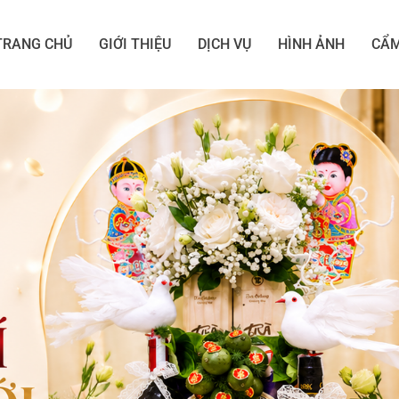
TRANG CHỦ
GIỚI THIỆU
DỊCH VỤ
HÌNH ẢNH
CẨM