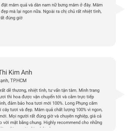
 đặt mâm quả và dàn nam nữ bưng mâm ở đây. Mâm
đẹp mà lại ngon nữa. Ngoài ra chị chủ rất nhiệt tình,
rất đúng giờ
Thi Kim Anh
hạnh, TP.HCM
rất dễ thương, nhiệt tình, tư vấn tận tâm. Mình trang
tươi thì hoa được vận chuyển tới và cắm trực tiếp
ình, đảm bảo hoa tươi mới 100%. Long Phụng cắm
ái cây tươi và đẹp. Mâm quả chất lượng 100% vì ngon,
mới. Mọi người rất đúng giờ và chuyên nghiệp, giá cả
so với mặt bằng chung. Highly recommend cho những
 làm đám cưới, đám hỏi nha.