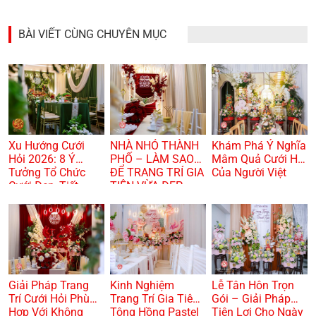
BÀI VIẾT CÙNG CHUYÊN MỤC
Xu Hướng Cưới
NHÀ NHỎ THÀNH
Khám Phá Ý Nghĩa
Hỏi 2026: 8 Ý
PHỐ – LÀM SAO
Mâm Quả Cưới Hỏi
Tưởng Tổ Chức
ĐỂ TRANG TRÍ GIA
Của Người Việt
Cưới Đẹp, Tiết
TIÊN VỪA ĐẸP
Kiệm Và Hiện Đại
VỪA TRANG
TRỌNG? 🏠🌸
Giải Pháp Trang
Kinh Nghiệm
Lễ Tân Hôn Trọn
Trí Cưới Hỏi Phù
Trang Trí Gia Tiên
Gói – Giải Pháp
Hợp Với Không
Tông Hồng Pastel
Tiện Lợi Cho Ngày