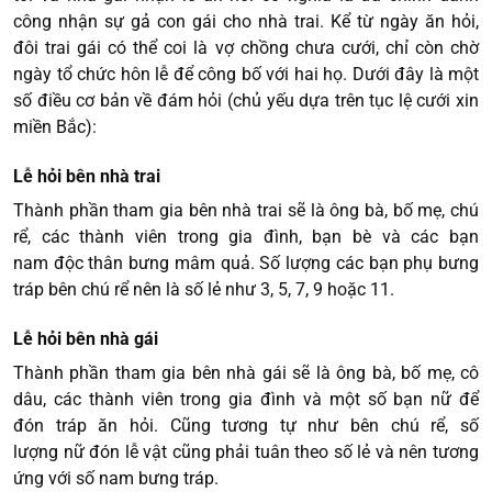
công nhận sự gả con gái cho nhà trai. Kể từ ngày ăn hỏi,
đôi trai gái có thể coi là vợ chồng chưa cưới, chỉ còn chờ
ngày tổ chức hôn lễ để công bố với hai họ. Dưới đây là một
số điều cơ bản về đám hỏi (chủ yếu dựa trên tục lệ cưới xin
miền Bắc):
Lễ hỏi bên nhà trai
Thành phần tham gia bên nhà trai sẽ là ông bà, bố mẹ, chú
rể, các thành viên trong gia đình, bạn bè và các bạn
nam độc thân bưng mâm quả. Số lượng các bạn phụ bưng
tráp bên chú rể nên là số lẻ như 3, 5, 7, 9 hoặc 11.
Lễ hỏi bên nhà gái
Thành phần tham gia bên nhà gái sẽ là ông bà, bố mẹ, cô
dâu, các thành viên trong gia đình và một số bạn nữ để
đón tráp ăn hỏi. Cũng tương tự như bên chú rể, số
lượng nữ đón lễ vật cũng phải tuân theo số lẻ và nên tương
ứng với số nam bưng tráp.