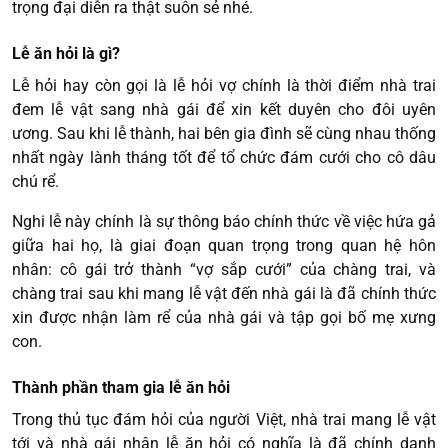
trọng đại diễn ra thật suôn sẻ nhé.
Lễ ăn hỏi là gì?
Lễ hỏi hay còn gọi là lễ hỏi vợ chính là thời điểm nhà trai
đem lễ vật sang nhà gái để xin kết duyên cho đôi uyên
ương. Sau khi lễ thành, hai bên gia đình sẽ cùng nhau thống
nhất ngày lành tháng tốt để tổ chức đám cưới cho cô dâu
chú rể.
Nghi lễ này chính là sự thông báo chính thức về việc hứa gả
giữa hai họ, là giai đoạn quan trọng trong quan hệ hôn
nhân: cô gái trở thành “vợ sắp cưới” của chàng trai, và
chàng trai sau khi mang lễ vật đến nhà gái là đã chính thức
xin được nhận làm rể của nhà gái và tập gọi bố mẹ xưng
con.
Thành phần tham gia lễ ăn hỏi
Trong thủ tục đám hỏi của người Việt, nhà trai mang lễ vật
tới và nhà gái nhận lễ ăn hỏi có nghĩa là đã chính danh