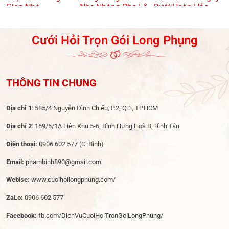
Gian Nhà
Nhẹ Nhàng Cho Lễ
Cưới Hoàn Hảo
Dạm Ngõ
Cưới Hỏi Trọn Gói Long Phụng
THÔNG TIN CHUNG
Địa chỉ 1
: 585/4 Nguyễn Đình Chiểu, P.2, Q.3, TP.HCM
Địa chỉ 2
: 169/6/1A Liên Khu 5-6, Bình Hưng Hoà B, Bình Tân
Điện thoại:
0906 602 577
(C. Bình)
Email:
phambinh890@gmail.com
Webise:
www.cuoihoilongphung.com/
ZaLo:
0906 602 577
Facebook:
fb.com/DichVuCuoiHoiTronGoiLongPhung/