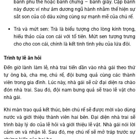
bánh phu thê hoặc bánh chưng – bánh giầy. Cặp bánh
này được ví như âm dương ngũ hành nhằm thể hiện sự
sắt son của cô dâu xứng cùng sự mạnh mẽ của chú rể.
Trà và mứt sen: Trà là biểu tượng cho lòng kính trọng,
hiếu thảo của con cái với tổ tiên. Mứt sen tượng trưng
cho cho con cái, chính là kết tinh tình yêu của lứa đôi.
Trình tự lễ ăn hỏi
Đến giờ lành làm lễ, nhà trai tiến dần vào nhà gái theo thứ
tự ông bà, cha mẹ, chú rể, đội bưng quả cùng các thành
viên trong gia đình. Lúc này, nhà gái sẽ cử đại diện ra chào
đón nhà trai. Sau đó, đội nam bưng quả sẽ trao lễ vật cho
nhà gái.
Khi màn trao quả kết thúc, bên chú rể sẽ được mời vào dùng
nước và giới thiệu thành viên hai bên. Đại diện nhà trai sẽ
trình bày lý do của lễ hỏi và giới thiệu lễ vật. Nhà gái nói lời
cảm ơn và nhận lễ. Sau đó, mẹ chú rể sẽ mở tráp trước sự