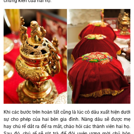
chứng kiến của hai họ.
Khi các bước trên hoàn tất cũng là lúc cô dâu xuất hiện dưới
sự cho phép của hai bên gia đình. Nàng dâu sẽ được mẹ
hay chú rể dắt ra để ra mắt, chào hỏi các thành viên hai họ.
Sau đó, chú rể sẽ rót trà để đôi uyên ương mời chủ hôn