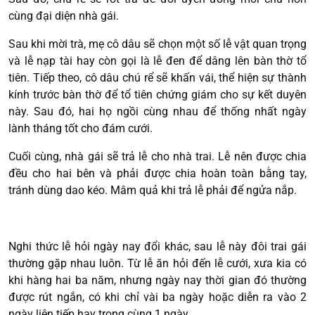
cùng đại diện nhà gái.
Sau khi mời trà, mẹ cô dâu sẽ chọn một số lễ vật quan trọng
và lễ nạp tài hay còn gọi là lễ đen để dâng lên bàn thờ tổ
tiên. Tiếp theo, cô dâu chú rể sẽ khấn vái, thể hiện sự thành
kính trước bàn thờ để tổ tiên chứng giám cho sự kết duyên
này. Sau đó, hai họ ngồi cùng nhau để thống nhất ngày
lành tháng tốt cho đám cưới.
Cuối cùng, nhà gái sẽ trả lễ cho nhà trai. Lễ nên được chia
đều cho hai bên và phải được chia hoàn toàn bằng tay,
tránh dùng dao kéo. Mâm quả khi trả lễ phải để ngửa nắp.
Nghi thức lễ hỏi ngày nay đổi khác, sau lễ này đôi trai gái
thường gặp nhau luôn. Từ lễ ăn hỏi đến lễ cưới, xưa kia có
khi hàng hai ba năm, nhưng ngày nay thời gian đó thường
được rút ngắn, có khi chỉ vài ba ngày hoặc diễn ra vào 2
ngày liên tiếp hay trong cùng 1 ngày.