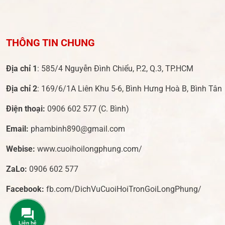
THÔNG TIN CHUNG
Địa chỉ 1
: 585/4 Nguyễn Đình Chiểu, P.2, Q.3, TP.HCM
Địa chỉ 2
: 169/6/1A Liên Khu 5-6, Bình Hưng Hoà B, Bình Tân
Điện thoại:
0906 602 577
(C. Bình)
Email:
phambinh890@gmail.com
Webise:
www.cuoihoilongphung.com/
ZaLo:
0906 602 577
Facebook:
fb.com/DichVuCuoiHoiTronGoiLongPhung/