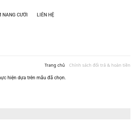
 NANG CƯỚI
LIÊN HỆ
Trang chủ
Chính sách đổi trả & hoàn tiền
ực hiện dựa trên mẫu đã chọn.