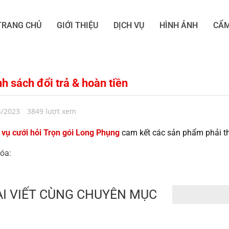
TRANG CHỦ
GIỚI THIỆU
DỊCH VỤ
HÌNH ẢNH
CẨM
h sách đổi trả & hoàn tiền
4/2023
3849 lượt xem
 vụ cưới hỏi Trọn gói Long Phụng
cam kết các sản phẩm phải th
óa:
ÀI VIẾT CÙNG CHUYÊN MỤC