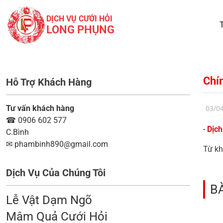
DỊCH VỤ CƯỚI HỎI
LONG PHỤNG
Chín
Hỗ Trợ Khách Hàng
Tư vấn khách hàng
03/0
☎
0906 602 577
-
Dịch
C.Bình
✉
phambinh890@gmail.com
Từ kh
Dịch Vụ Của Chúng Tôi
B
Lễ Vật Dạm Ngõ
Mâm Quả Cưới Hỏi