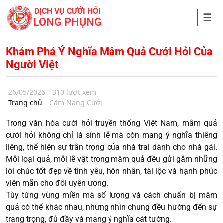
DỊCH VỤ CƯỚI HỎI
LONG PHỤNG
Khám Phá Ý Nghĩa Mâm Quả Cưới Hỏi Của
Người Việt
26/05/2026
310 lượt xem
Trang chủ
Cẩm Nang Cưới
Trong văn hóa cưới hỏi truyền thống Việt Nam, mâm quả
cưới hỏi không chỉ là sính lễ mà còn mang ý nghĩa thiêng
liêng, thể hiện sự trân trọng của nhà trai dành cho nhà gái.
Mỗi loại quả, mỗi lễ vật trong mâm quả đều gửi gắm những
lời chúc tốt đẹp về tình yêu, hôn nhân, tài lộc và hạnh phúc
viên mãn cho đôi uyên ương.
Tùy từng vùng miền mà số lượng và cách chuẩn bị mâm
quả có thể khác nhau, nhưng nhìn chung đều hướng đến sự
trang trọng, đủ đầy và mang ý nghĩa cát tường.