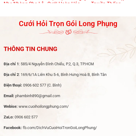
Nhẹ Nhàng Cho Lễ
Cưới Hoàn Hảo
Truyền Thống
Dạm Ngõ
Trong Ngày Cưới
Cưới Hỏi Trọn Gói Long Phụng
THÔNG TIN CHUNG
Địa chỉ 1
: 585/4 Nguyễn Đình Chiểu, P.2, Q.3, TP.HCM
Địa chỉ 2
: 169/6/1A Liên Khu 5-6, Bình Hưng Hoà B, Bình Tân
Điện thoại:
0906 602 577
(C. Bình)
Email:
phambinh890@gmail.com
Webise:
www.cuoihoilongphung.com/
ZaLo:
0906 602 577
Facebook:
fb.com/DichVuCuoiHoiTronGoiLongPhung/