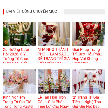
BÀI VIẾT CÙNG CHUYÊN MỤC
Xu Hướng Cưới
NHÀ NHỎ THÀNH
Giải Pháp Trang
Hỏi 2026: 8 Ý
PHỐ – LÀM SAO
Trí Cưới Hỏi Phù
Tưởng Tổ Chức
ĐỂ TRANG TRÍ GIA
Hợp Với Không
Cưới Đẹp, Tiết
TIÊN VỪA ĐẸP
Gian Nhà
Kiệm Và Hiện Đại
VỪA TRANG
TRỌNG? 🏠🌸
Kinh Nghiệm
Lễ Tân Hôn Trọn
🌸 Trang Trí Gia
Trang Trí Gia Tiên
Gói – Giải Pháp
Tiên – Nghệ Thuật
Tông Hồng Pastel
Tiện Lợi Cho Ngày
Giữ Gìn Nét Đẹp