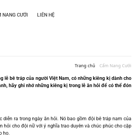
 NANG CƯỚI
LIÊN HỆ
Trang chủ
Cẩm Nang Cưới
g lễ bê tráp của người Việt Nam, có những kiêng kị dành cho
lành, hãy ghi nhớ những kiêng kị trong lễ ăn hỏi để có thể đón
c diễn ra trong ngày ăn hỏi. Nó bao gồm đội bê tráp nam của
 ăn hỏi cho đội nữ với ý nghĩa trao duyên và chúc phúc cho cặp
o họ.