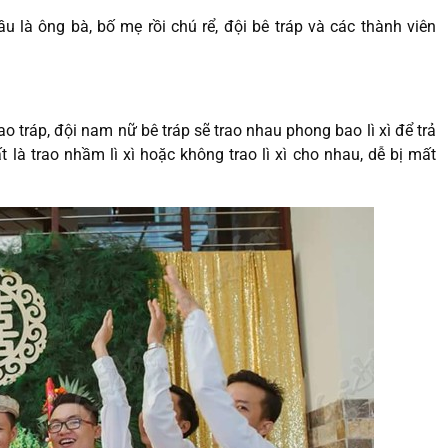
ầu là ông bà, bố mẹ rồi chú rể, đội bê tráp và các thành viên
ao tráp, đội nam nữ bê tráp sẽ trao nhau phong bao lì xì để trả
là trao nhầm lì xì hoặc không trao lì xì cho nhau, dễ bị mất