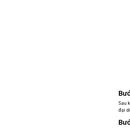
Bướ
Sau k
đại d
Bướ