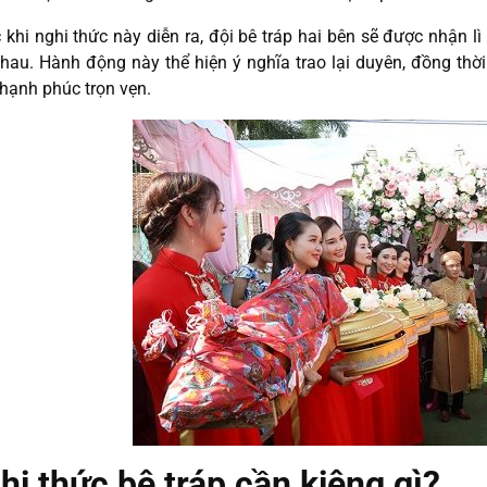
 khi nghi thức này diễn ra, đội bê tráp hai bên sẽ được nhận lì x
hau. Hành động này thể hiện ý nghĩa trao lại duyên, đồng thời 
hạnh phúc trọn vẹn.
hi thức bê tráp cần kiêng gì?