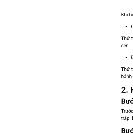
Khi b
Đ
Thứ t
sen.
Đ
Thứ t
bánh 
2. 
Bướ
Trước
tráp.
Bướ