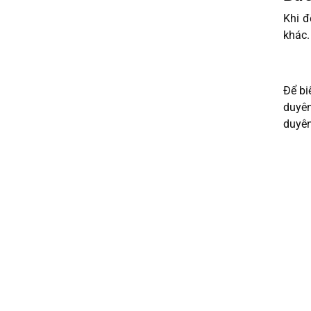
Khi đ
khác.
Để bi
duyên
duyên