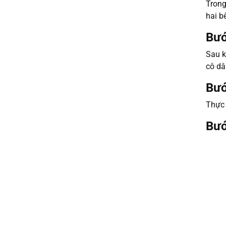
Trong
hai b
Bướ
Sau k
cô dâ
Bướ
Thực 
Bướ