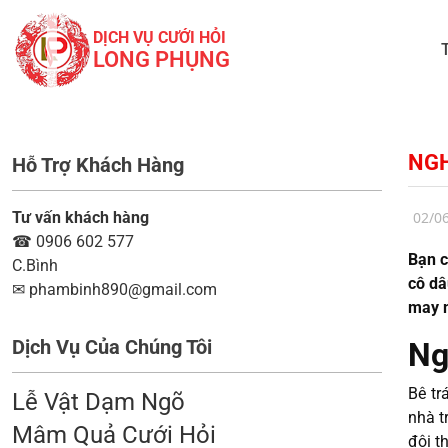
DỊCH VỤ CƯỚI HỎI
LONG PHỤNG
NGH
Hỗ Trợ Khách Hàng
Tư vấn khách hàng
02/0
☎
0906 602 577
Bạn c
C.Bình
cô dâ
✉
phambinh890@gmail.com
may 
Dịch Vụ Của Chúng Tôi
Ng
Bê tr
Lễ Vật Dạm Ngõ
nhà t
Mâm Quả Cưới Hỏi
đôi t