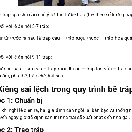
ê tráp, gia chủ cần chú ý tới thứ tự bê tráp (tùy theo số lượng trá
ối với lễ ăn hỏi 5-7 tráp:
ự từ trước ra sau là tráp cau – tráp rượu thuốc – tráp hoa qu
ối với lễ ăn hỏi 9-11 tráp:
ự như sau: Tráp cau – tráp rượu thuốc – tráp lợn sữa – tráp ho
cốm, phu thê, tráp chè, hạt sen.
Kiêng sai lệch trong quy trình bê trá
c 1: Chuẩn bị
 khi nghi lễ diễn ra, hai gia đình cần ngồi lại bàn bạc và thống
 Đến ngày giờ đã định sẵn thì nhà trai sẽ xuất phát đến nhà gái.
c 2: Trao tráp