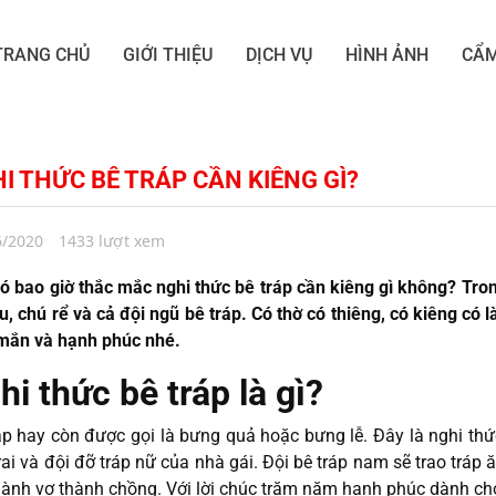
TRANG CHỦ
GIỚI THIỆU
DỊCH VỤ
HÌNH ẢNH
CẨM
I THỨC BÊ TRÁP CẦN KIÊNG GÌ?
6/2020
1433 lượt xem
ó bao giờ thắc mắc nghi thức bê tráp cần kiêng gì không? Tron
u, chú rể và cả đội ngũ bê tráp. Có thờ có thiêng, có kiêng có 
mắn và hạnh phúc nhé.
hi thức bê tráp là gì?
áp hay còn được gọi là bưng quả hoặc bưng lễ. Đây là nghi thứ
rai và đội đỡ tráp nữ của nhà gái. Đội bê tráp nam sẽ trao tráp
hành vợ thành chồng. Với lời chúc trăm năm hạnh phúc dành ch