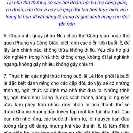
Tại nhà thờ thường có các hội đoàn, hội bà mẹ Công giáo,
ca đoàn, các đơn vị này sẽ giúp đôi tân hôn thực hiện việc
trang trí hoa, lễ vật dâng lễ, trang trí ghế dành riêng cho đôi
tân hôn
6. Chụp ảnh, quay phim Nên chọn thợ Công giáo hoặc thợ
quen Phụng vụ Công Giáo, biết rành các diễn tiến buổi lễ, để
lấy ảnh chính xác, không thừa không thiếu. Yêu cầu họ giữ
tôn nghiêm trong Nhà thờ: không chạy, không đi lại nghênh
ngang, không gây nhiễu, không gây chia trí …
7. Thực hiện các nghi thức trong buổi lễ Lễ Hôn phối là buổi
lễ đặc biệt dành riêng cho các cặp đôi, do vậy sẽ có những
trình tự, nghi thức cố định mà nhà thờ đưa ra. Những trình
tự, nghi thức như Dâng lễ, đọc sách thánh, dâng lời nguyện
ước, làm phép trao nhẫn, đón nhận bí tích thánh thể sẽ
được Cha xứ hướng dẫn luyện tập một lần tại nhà thờ. Các
bạn nên nhớ rằng, các bước đi, trình tự, lời nguyện ban đầu
tưởng rằng dễ dàng, nhưng khi vào thánh lễ, là tâm điểm