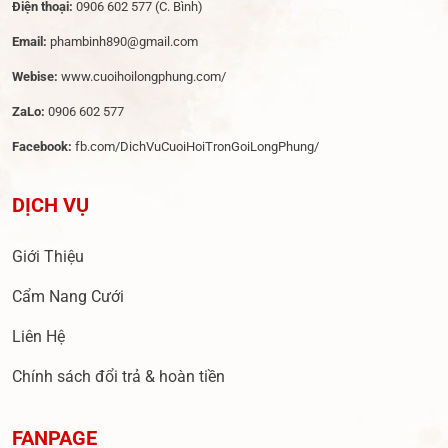
Điện thoại:
0906 602 577
(C. Bình)
Email:
phambinh890@gmail.com
Webise:
www.cuoihoilongphung.com/
ZaLo:
0906 602 577
Facebook:
fb.com/DichVuCuoiHoiTronGoiLongPhung/
DỊCH VỤ
Giới Thiệu
Cẩm Nang Cưới
Liên Hệ
Chính sách đổi trả & hoàn tiền
FANPAGE