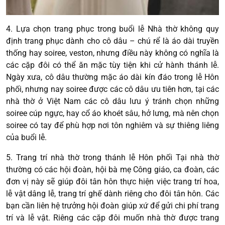
4. Lựa chọn trang phục trong buổi lễ Nhà thờ không quy
định trang phục dành cho cô dâu – chú rể là áo dài truyền
thống hay soiree, veston, nhưng điều này không có nghĩa là
các cặp đôi có thể ăn mặc tùy tiện khi cử hành thánh lễ.
Ngày xưa, cô dâu thường mặc áo dài kín đáo trong lễ Hôn
phối, nhưng nay soiree được các cô dâu ưu tiên hơn, tại các
nhà thờ ở Việt Nam các cô dâu lưu ý tránh chọn những
soiree cúp ngực, hay cổ áo khoét sâu, hở lưng, mà nên chọn
soiree có tay để phù hợp nơi tôn nghiêm và sự thiêng liêng
của buổi lễ.
5. Trang trí nhà thờ trong thánh lễ Hôn phối Tại nhà thờ
thường có các hội đoàn, hội bà mẹ Công giáo, ca đoàn, các
đơn vị này sẽ giúp đôi tân hôn thực hiện việc trang trí hoa,
lễ vật dâng lễ, trang trí ghế dành riêng cho đôi tân hôn. Các
bạn cần liên hệ trưởng hội đoàn giúp xứ để gửi chi phí trang
trí và lễ vật. Riêng các cặp đôi muốn nhà thờ được trang