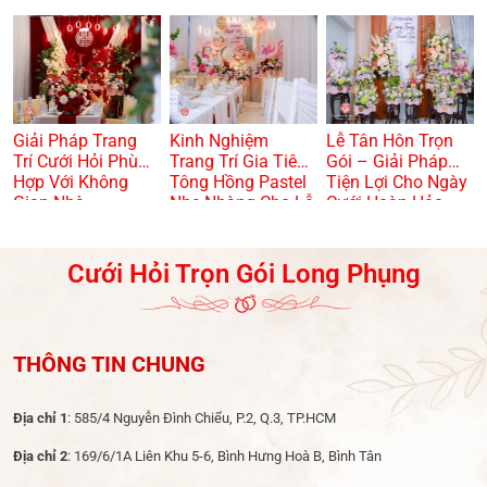
Kiệm Và Hiện Đại
VỪA TRANG
TRỌNG? 🏠🌸
Giải Pháp Trang
Kinh Nghiệm
Lễ Tân Hôn Trọn
Trí Cưới Hỏi Phù
Trang Trí Gia Tiên
Gói – Giải Pháp
Hợp Với Không
Tông Hồng Pastel
Tiện Lợi Cho Ngày
Gian Nhà
Nhẹ Nhàng Cho Lễ
Cưới Hoàn Hảo
Dạm Ngõ
Cưới Hỏi Trọn Gói Long Phụng
THÔNG TIN CHUNG
Địa chỉ 1
: 585/4 Nguyễn Đình Chiểu, P.2, Q.3, TP.HCM
Địa chỉ 2
: 169/6/1A Liên Khu 5-6, Bình Hưng Hoà B, Bình Tân