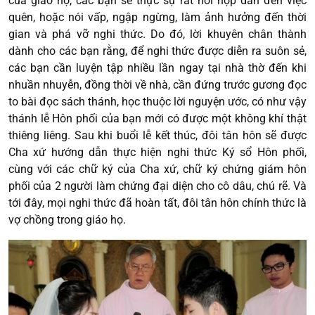
của giáo họ, các bạn sẽ thực sự rất hồi hộp dẫn đến việc
quên, hoặc nói vấp, ngập ngừng, làm ảnh hưởng đến thời
gian và phá vỡ nghi thức. Do đó, lời khuyên chân thành
dành cho các bạn rằng, để nghi thức được diễn ra suôn sẻ,
các bạn cần luyện tập nhiều lần ngay tại nhà thờ đến khi
nhuần nhuyễn, đồng thời về nhà, cần đứng trước gương đọc
to bài đọc sách thánh, học thuộc lời nguyện ước, có như vậy
thánh lễ Hôn phối của bạn mới có được một không khí thật
thiêng liêng. Sau khi buổi lễ kết thúc, đôi tân hôn sẽ được
Cha xứ hướng dẫn thực hiện nghi thức Ký sổ Hôn phối,
cùng với các chữ ký của Cha xứ, chữ ký chứng giám hôn
phối của 2 người làm chứng đại diện cho cô dâu, chú rẽ. Và
tới đây, mọi nghi thức đã hoàn tất, đôi tân hôn chính thức là
vợ chồng trong giáo họ.