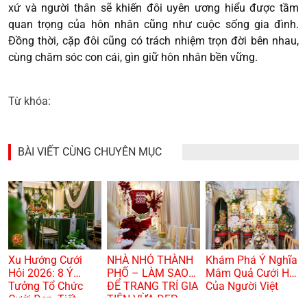
xứ và người thân sẽ khiến đôi uyên ương hiểu được tầm
quan trọng của hôn nhân cũng như cuộc sống gia đình.
Đồng thời, cặp đôi cũng có trách nhiệm trọn đời bên nhau,
cùng chăm sóc con cái, gìn giữ hôn nhân bền vững.
Từ khóa:
BÀI VIẾT CÙNG CHUYÊN MỤC
Xu Hướng Cưới
NHÀ NHỎ THÀNH
Khám Phá Ý Nghĩa
Hỏi 2026: 8 Ý
PHỐ – LÀM SAO
Mâm Quả Cưới Hỏi
Tưởng Tổ Chức
ĐỂ TRANG TRÍ GIA
Của Người Việt
Cưới Đẹp, Tiết
TIÊN VỪA ĐẸP