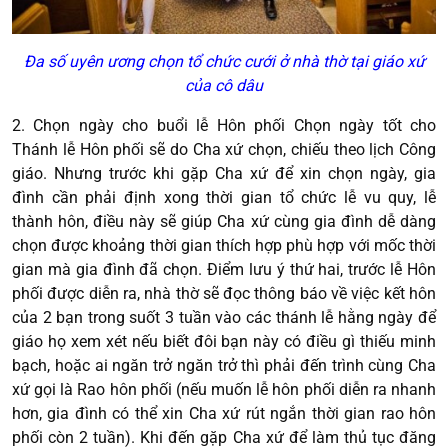
Đa số uyên ương chọn tổ chức cưới ở nhà thờ tại giáo xứ
của cô dâu
2. Chọn ngày cho buổi lễ Hôn phối Chọn ngày tốt cho
Thánh lễ Hôn phối sẽ do Cha xứ chọn, chiếu theo lịch Công
giáo. Nhưng trước khi gặp Cha xứ để xin chọn ngày, gia
đình cần phải định xong thời gian tổ chức lễ vu quy, lễ
thành hôn, điều này sẽ giúp Cha xứ cùng gia đình dễ dàng
chọn được khoảng thời gian thích hợp phù hợp với mốc thời
gian mà gia đình đã chọn. Điểm lưu ý thứ hai, trước lễ Hôn
phối được diễn ra, nhà thờ sẽ đọc thông báo về việc kết hôn
của 2 bạn trong suốt 3 tuần vào các thánh lễ hằng ngày để
giáo họ xem xét nếu biết đôi bạn này có điều gì thiếu minh
bạch, hoặc ai ngăn trở ngăn trở thì phải đến trình cùng Cha
xứ gọi là Rao hôn phối (nếu muốn lễ hôn phối diễn ra nhanh
hơn, gia đình có thể xin Cha xứ rút ngắn thời gian rao hôn
phối còn 2 tuần). Khi đến gặp Cha xứ để làm thủ tục đăng