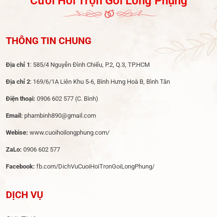
Cưới Hỏi Trọn Gói Long Phụng
THÔNG TIN CHUNG
Địa chỉ 1
: 585/4 Nguyễn Đình Chiểu, P.2, Q.3, TP.HCM
Địa chỉ 2
: 169/6/1A Liên Khu 5-6, Bình Hưng Hoà B, Bình Tân
Điện thoại:
0906 602 577
(C. Bình)
Email:
phambinh890@gmail.com
Webise:
www.cuoihoilongphung.com/
ZaLo:
0906 602 577
Facebook:
fb.com/DichVuCuoiHoiTronGoiLongPhung/
DỊCH VỤ