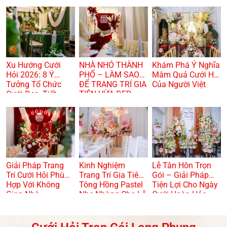
Xu Hướng Cưới
NHÀ NHỎ THÀNH
Khám Phá Ý Nghĩa
Hỏi 2026: 8 Ý
PHỐ – LÀM SAO
Mâm Quả Cưới Hỏi
Tưởng Tổ Chức
ĐỂ TRANG TRÍ GIA
Của Người Việt
Cưới Đẹp, Tiết
TIÊN VỪA ĐẸP
Kiệm Và Hiện Đại
VỪA TRANG
TRỌNG? 🏠🌸
Giải Pháp Trang
Kinh Nghiệm
Lễ Tân Hôn Trọn
Trí Cưới Hỏi Phù
Trang Trí Gia Tiên
Gói – Giải Pháp
Hợp Với Không
Tông Hồng Pastel
Tiện Lợi Cho Ngày
Gian Nhà
Nhẹ Nhàng Cho Lễ
Cưới Hoàn Hảo
Dạm Ngõ