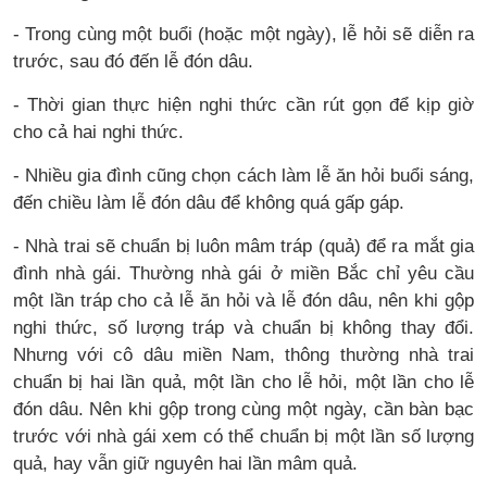
- Trong cùng một buổi (hoặc một ngày), lễ hỏi sẽ diễn ra
trước, sau đó đến lễ đón dâu.
- Thời gian thực hiện nghi thức cần rút gọn để kịp giờ
cho cả hai nghi thức.
- Nhiều gia đình cũng chọn cách làm lễ ăn hỏi buổi sáng,
đến chiều làm lễ đón dâu để không quá gấp gáp.
- Nhà trai sẽ chuẩn bị luôn mâm tráp (quả) để ra mắt gia
đình nhà gái. Thường nhà gái ở miền Bắc chỉ yêu cầu
một lần tráp cho cả lễ ăn hỏi và lễ đón dâu, nên khi gộp
nghi thức, số lượng tráp và chuẩn bị không thay đổi.
Nhưng với cô dâu miền Nam, thông thường nhà trai
chuẩn bị hai lần quả, một lần cho lễ hỏi, một lần cho lễ
đón dâu. Nên khi gộp trong cùng một ngày, cần bàn bạc
trước với nhà gái xem có thể chuẩn bị một lần số lượng
quả, hay vẫn giữ nguyên hai lần mâm quả.