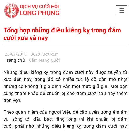
DỊCH VỤ CƯỚI HỎI
LONG PHỤNG
Tổng hợp những điều kiêng kỵ trong đám
cưới xưa và nay
23/07/2019
3628 lượt xem
Trang chủ
Cẩm Nang Cưới
Những điều kiêng kỵ trong đám cưới này được truyền từ
xưa đến nay, trong đó có nhiều tục lệ đã dần mờ nhạt
nhưng có không ít gia đình vẫn một mực giữ gìn. Mời bạn
cùng tham khảo để chuẩn bị cho đám cưới sau này thêm
trọn vẹn.
Theo quan niệm của người Việt, để cặp uyên ương êm ấm
vui sống tới đầu bạc, răng long thì khi chuẩn bị đám
cưới phải nhớ những điều kiêng kỵ trong đám cưới này,