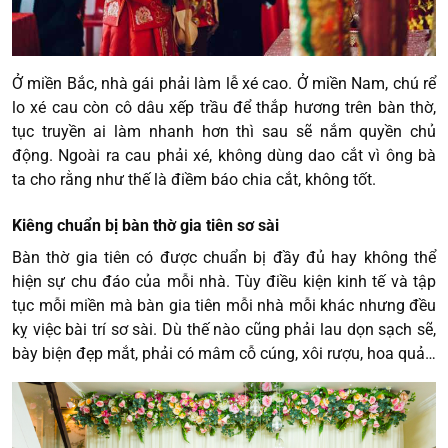
Ở miền Bắc, nhà gái phải làm lễ xé cao. Ở miền Nam, chú rể
lo xé cau còn cô dâu xếp trầu để thắp hương trên bàn thờ,
tục truyền ai làm nhanh hơn thì sau sẽ nắm quyền chủ
động. Ngoài ra cau phải xé, không dùng dao cắt vì ông bà
ta cho rằng như thế là điềm báo chia cắt, không tốt.
Kiêng chuẩn bị bàn thờ gia tiên sơ sài
Bàn thờ gia tiên có được chuẩn bị đầy đủ hay không thể
hiện sự chu đáo của mỗi nhà. Tùy điều kiện kinh tế và tập
tục mỗi miền mà bàn gia tiên mỗi nhà mỗi khác nhưng đều
kỵ việc bài trí sơ sài. Dù thế nào cũng phải lau dọn sạch sẽ,
bày biện đẹp mắt, phải có mâm cỗ cúng, xôi rượu, hoa quả…