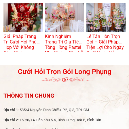
Kiệm Và Hiện Đại
VỪA TRANG
TRỌNG? 🏠🌸
Giải Pháp Trang
Kinh Nghiệm
Lễ Tân Hôn Trọn
Trí Cưới Hỏi Phù
Trang Trí Gia Tiên
Gói – Giải Pháp
Hợp Với Không
Tông Hồng Pastel
Tiện Lợi Cho Ngày
Gian Nhà
Nhẹ Nhàng Cho Lễ
Cưới Hoàn Hảo
Dạm Ngõ
Cưới Hỏi Trọn Gói Long Phụng
THÔNG TIN CHUNG
Địa chỉ 1
: 585/4 Nguyễn Đình Chiểu, P.2, Q.3, TP.HCM
Địa chỉ 2
: 169/6/1A Liên Khu 5-6, Bình Hưng Hoà B, Bình Tân