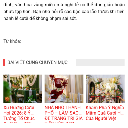
đình, văn hóa vùng miền mà nghi lễ có thể đơn giản hoặc
phức tạp hơn. Bạn nhớ hỏi rõ các bậc cao lão trước khi tiến
hành lễ cưới để không phạm sai sót.
Từ khóa:
BÀI VIẾT CÙNG CHUYÊN MỤC
Xu Hướng Cưới
NHÀ NHỎ THÀNH
Khám Phá Ý Nghĩa
Hỏi 2026: 8 Ý
PHỐ – LÀM SAO
Mâm Quả Cưới Hỏi
Tưởng Tổ Chức
ĐỂ TRANG TRÍ GIA
Của Người Việt
Cưới Đẹp, Tiết
TIÊN VỪA ĐẸP