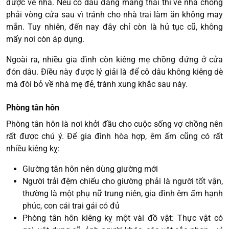
được về nhà. Nếu cô dâu đang mang thai thì về nhà chồng
phải vòng cửa sau vì tránh cho nhà trai làm ăn không may
mắn. Tuy nhiên, đến nay đây chỉ còn là hủ tục cũ, không
mấy nơi còn áp dụng.
Ngoài ra, nhiều gia đình còn kiêng mẹ chồng đứng ở cửa
đón dâu. Điều này được lý giải là để cô dâu không kiêng dè
mà đòi bỏ về nhà mẹ đẻ, tránh xung khắc sau này.
Phòng tân hôn
Phòng tân hôn là nơi khởi đầu cho cuộc sống vợ chồng nên
rất được chú ý. Để gia đình hòa hợp, êm ấm cũng có rất
nhiều kiêng kỵ:
Giường tân hôn nên dùng giường mới
Người trải đệm chiếu cho giường phải là người tốt vận,
thường là một phụ nữ trung niên, gia đình êm ấm hạnh
phúc, con cái trai gái có đủ
Phòng tân hôn kiêng kỵ một vài đồ vật: Thực vật có