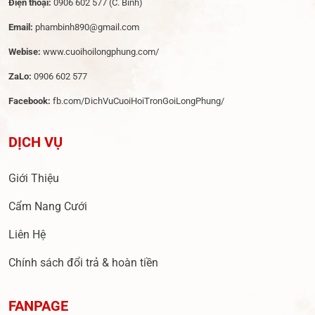
Điện thoại:
0906 602 577
(C. Bình)
Email:
phambinh890@gmail.com
Webise:
www.cuoihoilongphung.com/
ZaLo:
0906 602 577
Facebook:
fb.com/DichVuCuoiHoiTronGoiLongPhung/
DỊCH VỤ
Giới Thiệu
Cẩm Nang Cưới
Liên Hệ
Chính sách đổi trả & hoàn tiền
FANPAGE