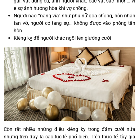
gai, vật dụng cũ, ảnh người khác, các vật sắc nhọn… vì
e sợ ảnh hưởng hòa khí vợ chồng.
Người nào “nặng vía” như phụ nữ góa chồng, hôn nhân
tan vỡ, người có tang sự… không được vào phòng tân
hôn.
Kiêng kỵ để người khác ngồi lên giường cưới
Còn rất nhiều những điều kiêng kỵ trong đám cưới nữa
nhưng trên đây là các tục lệ phổ biến. Trên thực tế, tùy gia