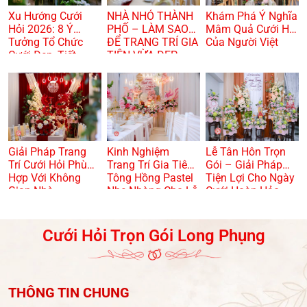
Xu Hướng Cưới
NHÀ NHỎ THÀNH
Khám Phá Ý Nghĩa
Hỏi 2026: 8 Ý
PHỐ – LÀM SAO
Mâm Quả Cưới Hỏi
Tưởng Tổ Chức
ĐỂ TRANG TRÍ GIA
Của Người Việt
Cưới Đẹp, Tiết
TIÊN VỪA ĐẸP
Kiệm Và Hiện Đại
VỪA TRANG
TRỌNG? 🏠🌸
Giải Pháp Trang
Kinh Nghiệm
Lễ Tân Hôn Trọn
Trí Cưới Hỏi Phù
Trang Trí Gia Tiên
Gói – Giải Pháp
Hợp Với Không
Tông Hồng Pastel
Tiện Lợi Cho Ngày
Gian Nhà
Nhẹ Nhàng Cho Lễ
Cưới Hoàn Hảo
Dạm Ngõ
Cưới Hỏi Trọn Gói Long Phụng
THÔNG TIN CHUNG