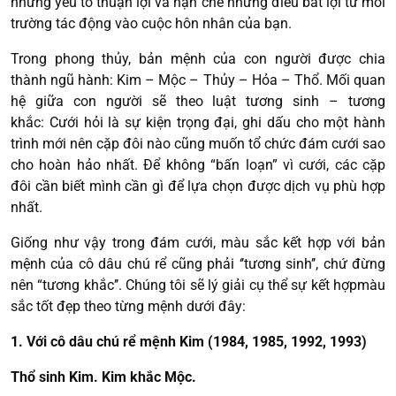
những yếu tố thuận lợi và hạn chế những điều bất lợi từ môi
trường tác động vào cuộc hôn nhân của bạn.
Trong phong thủy, bản mệnh của con người được chia
thành ngũ hành: Kim – Mộc – Thủy – Hỏa – Thổ. Mối quan
hệ giữa con người sẽ theo luật tương sinh – tương
khắc: Cưới hỏi là sự kiện trọng đại, ghi dấu cho một hành
trình mới nên cặp đôi nào cũng muốn tổ chức đám cưới sao
cho hoàn hảo nhất. Để không “bấn loạn” vì cưới, các cặp
đôi cần biết mình cần gì để lựa chọn được dịch vụ phù hợp
nhất.
Giống như vậy trong đám cưới, màu sắc kết hợp với bản
mệnh của cô dâu chú rể cũng phải ‘’tương sinh’’, chứ đừng
nên “tương khắc’’. Chúng tôi sẽ lý giải cụ thể sự kết hợpmàu
sắc tốt đẹp theo từng mệnh dưới đây:
1. Với cô dâu chú rể mệnh Kim (1984, 1985, 1992, 1993)
Thổ sinh Kim. Kim khắc Mộc.