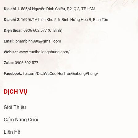
Địa chỉ 1
: 585/4 Nguyễn Đình Chiểu, P.2, Q.3, TP.HCM
Địa chỉ 2
: 169/6/1A Liên Khu 5-6, Bình Hưng Hoà B, Bình Tân
Điện thoại:
0906 602 577
(C. Bình)
Email:
phambinh890@gmail.com
Webise:
www.cuoihoilongphung.com/
ZaLo:
0906 602 577
Facebook:
fb.com/DichVuCuoiHoiTronGoiLongPhung/
DỊCH VỤ
Giới Thiệu
Cẩm Nang Cưới
Liên Hệ