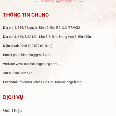
THÔNG TIN CHUNG
Địa chỉ 1
: 585/4 Nguyễn Đình Chiểu, P.2, Q.3, TP.HCM
Địa chỉ 2
: 169/6/1A Liên Khu 5-6, Bình Hưng Hoà B, Bình Tân
Điện thoại:
0906 602 577
(C. Bình)
Email:
phambinh890@gmail.com
Webise:
www.cuoihoilongphung.com/
ZaLo:
0906 602 577
Facebook:
fb.com/DichVuCuoiHoiTronGoiLongPhung/
DỊCH VỤ
Giới Thiệu