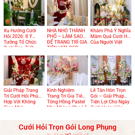
Xu Hướng Cưới
NHÀ NHỎ THÀNH
Khám Phá Ý Nghĩa
Hỏi 2026: 8 Ý
PHỐ – LÀM SAO
Mâm Quả Cưới Hỏi
Tưởng Tổ Chức
ĐỂ TRANG TRÍ GIA
Của Người Việt
Cưới Đẹp, Tiết
TIÊN VỪA ĐẸP
Kiệm Và Hiện Đại
VỪA TRANG
TRỌNG? 🏠🌸
Giải Pháp Trang
Kinh Nghiệm
Lễ Tân Hôn Trọn
Trí Cưới Hỏi Phù
Trang Trí Gia Tiên
Gói – Giải Pháp
Hợp Với Không
Tông Hồng Pastel
Tiện Lợi Cho Ngày
Gian Nhà
Nhẹ Nhàng Cho Lễ
Cưới Hoàn Hảo
Dạm Ngõ
Cưới Hỏi Trọn Gói Long Phụng