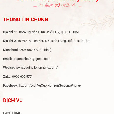
THÔNG TIN CHUNG
Địa chỉ 1
: 585/4 Nguyễn Đình Chiểu, P.2, Q.3, TP.HCM
Địa chỉ 2
: 169/6/1A Liên Khu 5-6, Bình Hưng Hoà B, Bình Tân
Điện thoại:
0906 602 577
(C. Bình)
Email:
phambinh890@gmail.com
Webise:
www.cuoihoilongphung.com/
ZaLo:
0906 602 577
Facebook:
fb.com/DichVuCuoiHoiTronGoiLongPhung/
DỊCH VỤ
Giới Thiệu