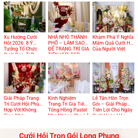
Xu Hướng Cưới
NHÀ NHỎ THÀNH
Khám Phá Ý Nghĩa
Hỏi 2026: 8 Ý
PHỐ – LÀM SAO
Mâm Quả Cưới Hỏi
Tưởng Tổ Chức
ĐỂ TRANG TRÍ GIA
Của Người Việt
Cưới Đẹp, Tiết
TIÊN VỪA ĐẸP
Kiệm Và Hiện Đại
VỪA TRANG
TRỌNG? 🏠🌸
Giải Pháp Trang
Kinh Nghiệm
Lễ Tân Hôn Trọn
Trí Cưới Hỏi Phù
Trang Trí Gia Tiên
Gói – Giải Pháp
Hợp Với Không
Tông Hồng Pastel
Tiện Lợi Cho Ngày
Gian Nhà
Nhẹ Nhàng Cho Lễ
Cưới Hoàn Hảo
Dạm Ngõ
Cưới Hỏi Trọn Gói Long Phụng