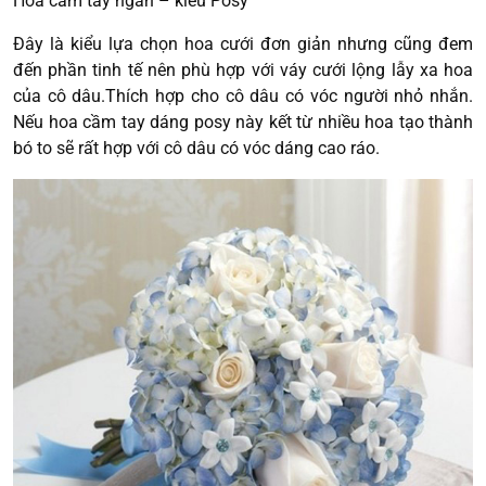
Hoa cầm tay ngắn – kiểu Posy
Đây là kiểu lựa chọn hoa cưới đơn giản nhưng cũng đem
đến phần tinh tế nên phù hợp với váy cưới lộng lẫy xa hoa
của cô dâu.Thích hợp cho cô dâu có vóc người nhỏ nhắn.
Nếu hoa cầm tay dáng posy này kết từ nhiều hoa tạo thành
bó to sẽ rất hợp với cô dâu có vóc dáng cao ráo.