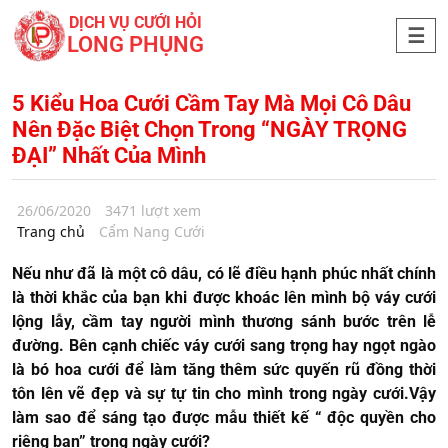
DỊCH VỤ CƯỚI HỎI
LONG PHỤNG
5 Kiểu Hoa Cưới Cầm Tay Mà Mọi Cô Dâu
Nên Đặc Biệt Chọn Trong “NGÀY TRỌNG
ĐẠI” Nhất Của Mình
26/06/2020
3471 lượt xem
Trang chủ
Cẩm Nang Cưới
Nếu như đã là một cô dâu, có lẽ điều hạnh phúc nhất chính
là thời khắc của bạn khi được khoác lên mình bộ váy cưới
lộng lẫy, cầm tay người mình thương sánh bước trên lễ
đường. Bên cạnh chiếc váy cưới sang trọng hay ngọt ngào
là bó hoa cưới để làm tăng thêm sức quyến rũ đồng thời
tôn lên vẽ đẹp và sự tự tin cho mình trong ngày cưới.Vậy
làm sao để sáng tạo được mẫu thiết kế “ độc quyền cho
riêng bạn” trong ngày cưới?