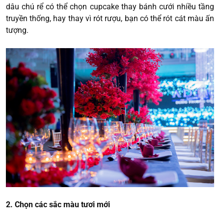
dâu chú rể có thể chọn cupcake thay bánh cưới nhiều tầng
truyền thống, hay thay vì rót rượu, bạn có thể rót cát màu ấn
tượng.
2. Chọn các sắc màu tươi mới