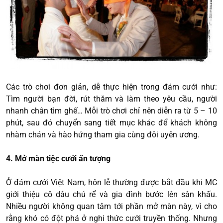
Các trò chơi đơn giản, dễ thực hiện trong đám cưới như:
Tìm người bạn đời, rút thăm và làm theo yêu cầu, người
nhanh chân tìm ghế… Mỗi trò chơi chỉ nên diễn ra từ 5 – 10
phút, sau đó chuyển sang tiết mục khác để khách không
nhàm chán và hào hứng tham gia cùng đôi uyên ương.
4. Mở màn tiệc cưới ấn tượng
Ở đám cưới Việt Nam, hôn lễ thường được bắt đầu khi MC
giới thiệu cô dâu chú rể và gia đình bước lên sân khấu.
Nhiều người không quan tâm tới phần mở màn này, vì cho
rằng khó có đột phá ở nghi thức cưới truyền thống. Nhưng