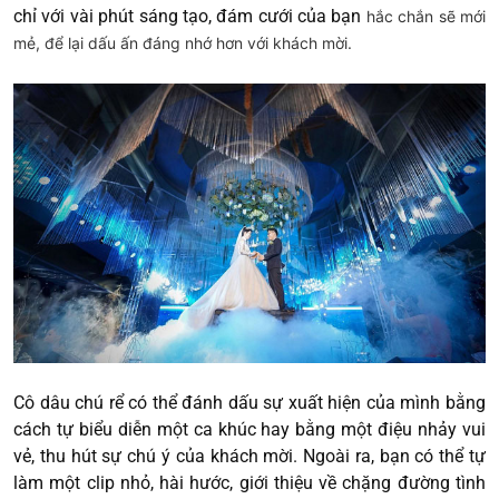
chỉ với vài phút sáng tạo, đám cưới của bạn
hắc chắn sẽ mới
mẻ, để lại dấu ấn đáng nhớ hơn với khách mời.
Cô dâu chú rể có thể đánh dấu sự xuất hiện của mình bằng
cách tự biểu diễn một ca khúc hay bằng một điệu nhảy vui
vẻ, thu hút sự chú ý của khách mời. Ngoài ra, bạn có thể tự
làm một clip nhỏ, hài hước, giới thiệu về chặng đường tình