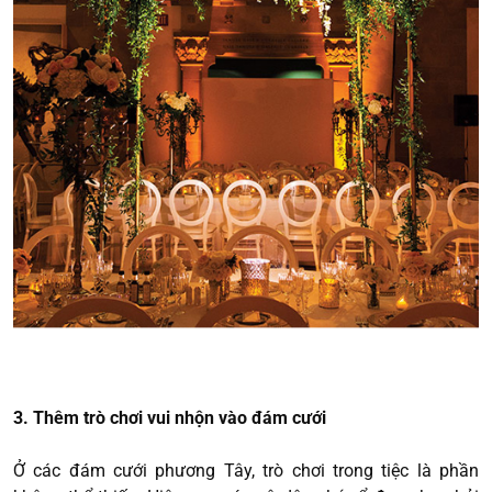
3. Thêm trò chơi vui nhộn vào đám cưới
Ở các đám cưới phương Tây, trò chơi trong tiệc là phần