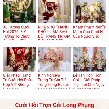
Xu Hướng Cưới
NHÀ NHỎ THÀNH
Khám Phá Ý Nghĩa
Hỏi 2026: 8 Ý
PHỐ – LÀM SAO
Mâm Quả Cưới Hỏi
Tưởng Tổ Chức
ĐỂ TRANG TRÍ GIA
Của Người Việt
Cưới Đẹp, Tiết
TIÊN VỪA ĐẸP
Kiệm Và Hiện Đại
VỪA TRANG
TRỌNG? 🏠🌸
Giải Pháp Trang
Kinh Nghiệm
Lễ Tân Hôn Trọn
Trí Cưới Hỏi Phù
Trang Trí Gia Tiên
Gói – Giải Pháp
Hợp Với Không
Tông Hồng Pastel
Tiện Lợi Cho Ngày
Gian Nhà
Nhẹ Nhàng Cho Lễ
Cưới Hoàn Hảo
Dạm Ngõ
Cưới Hỏi Trọn Gói Long Phụng