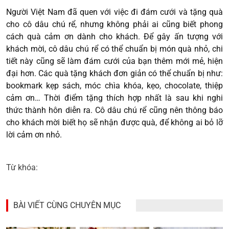
Người Việt Nam đã quen với việc đi đám cưới và tặng quà
cho cô dâu chú rể, nhưng không phải ai cũng biết phong
cách quà cảm ơn dành cho khách. Để gây ấn tượng với
khách mời, cô dâu chú rể có thể chuẩn bị món quà nhỏ, chi
tiết này cũng sẽ làm đám cưới của bạn thêm mới mẻ, hiện
đại hơn. Các quà tặng khách đơn giản có thể chuẩn bị như:
bookmark kẹp sách, móc chìa khóa, kẹo, chocolate, thiệp
cảm ơn… Thời điểm tặng thích hợp nhất là sau khi nghi
thức thành hôn diễn ra. Cô dâu chú rể cũng nên thông báo
cho khách mời biết họ sẽ nhận được quà, để không ai bỏ lỡ
lời cảm ơn nhỏ.
Từ khóa:
BÀI VIẾT CÙNG CHUYÊN MỤC