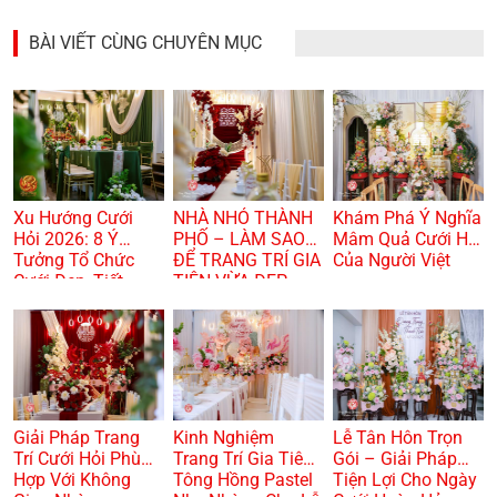
BÀI VIẾT CÙNG CHUYÊN MỤC
Xu Hướng Cưới
NHÀ NHỎ THÀNH
Khám Phá Ý Nghĩa
Hỏi 2026: 8 Ý
PHỐ – LÀM SAO
Mâm Quả Cưới Hỏi
Tưởng Tổ Chức
ĐỂ TRANG TRÍ GIA
Của Người Việt
Cưới Đẹp, Tiết
TIÊN VỪA ĐẸP
Kiệm Và Hiện Đại
VỪA TRANG
TRỌNG? 🏠🌸
Giải Pháp Trang
Kinh Nghiệm
Lễ Tân Hôn Trọn
Trí Cưới Hỏi Phù
Trang Trí Gia Tiên
Gói – Giải Pháp
Hợp Với Không
Tông Hồng Pastel
Tiện Lợi Cho Ngày