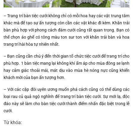
– Trang trí bàn tiệc cưới không chỉ có mỗi hoa hay các vật trung tâm
khác mà để tạo sự ấn tượng còn cần các vật khác đi kèm. Khăn trải
bàn phù hợp với phong cách đám cưới cũng rất quan trọng. Bạn có
thể chọn áo ghế có tông màu ton sur ton với khăn trải bàn và hoa
trang trí hài hòa tự nhiên nhất.
– Bạn cũng cần chú ý đến thời gian tổ chức tiệc cưới để trang trí cho
phù hợp. 1 bàn tiệc mang lại không khí ấm áp cho mùa đông se lạnh
hay cảm giác thoải mái, mát dịu vào mùa hè nóng nực cũng khiến
khách mời của bạn ấn tượng hơn.
– Với các cặp đôi uyên ương muốn phá cách cũng có thể dùng các
loại rau củ quả ngộ nghĩnh để trang trí bàn tiệc cưới. Sự mới lạ, độc
đáo này sẽ làm cho bàn tiệc cưới thành điểm nhấn đặc biệt trong lễ
cưới.
Từ khóa: