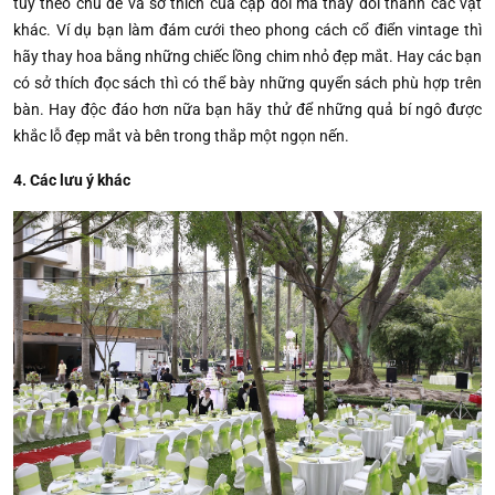
tùy theo chủ đề và sở thích của cặp đôi mà thay đổi thành các vật
khác. Ví dụ bạn làm đám cưới theo phong cách cổ điển vintage thì
hãy thay hoa bằng những chiếc lồng chim nhỏ đẹp mắt. Hay các bạn
có sở thích đọc sách thì có thể bày những quyển sách phù hợp trên
bàn. Hay độc đáo hơn nữa bạn hãy thử để những quả bí ngô được
khắc lỗ đẹp mắt và bên trong thắp một ngọn nến.
4. Các lưu ý khác