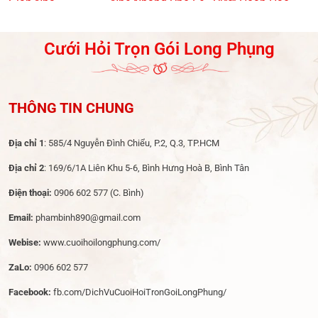
Gian Nhà
Nhẹ Nhàng Cho Lễ
Cưới Hoàn Hảo
Dạm Ngõ
Cưới Hỏi Trọn Gói Long Phụng
THÔNG TIN CHUNG
Địa chỉ 1
: 585/4 Nguyễn Đình Chiểu, P.2, Q.3, TP.HCM
Địa chỉ 2
: 169/6/1A Liên Khu 5-6, Bình Hưng Hoà B, Bình Tân
Điện thoại:
0906 602 577
(C. Bình)
Email:
phambinh890@gmail.com
Webise:
www.cuoihoilongphung.com/
ZaLo:
0906 602 577
Facebook:
fb.com/DichVuCuoiHoiTronGoiLongPhung/