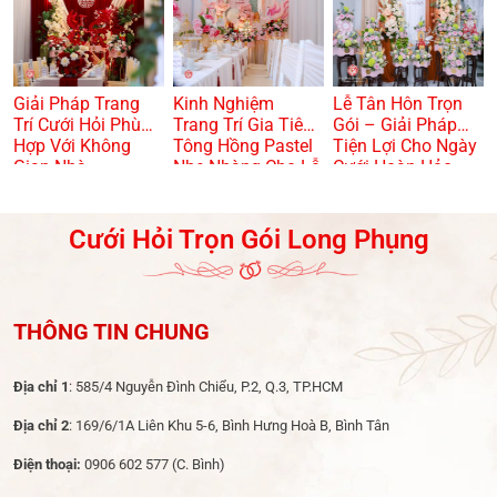
Giải Pháp Trang
Kinh Nghiệm
Lễ Tân Hôn Trọn
Trí Cưới Hỏi Phù
Trang Trí Gia Tiên
Gói – Giải Pháp
Hợp Với Không
Tông Hồng Pastel
Tiện Lợi Cho Ngày
Gian Nhà
Nhẹ Nhàng Cho Lễ
Cưới Hoàn Hảo
Dạm Ngõ
Cưới Hỏi Trọn Gói Long Phụng
THÔNG TIN CHUNG
Địa chỉ 1
: 585/4 Nguyễn Đình Chiểu, P.2, Q.3, TP.HCM
Địa chỉ 2
: 169/6/1A Liên Khu 5-6, Bình Hưng Hoà B, Bình Tân
Điện thoại:
0906 602 577
(C. Bình)