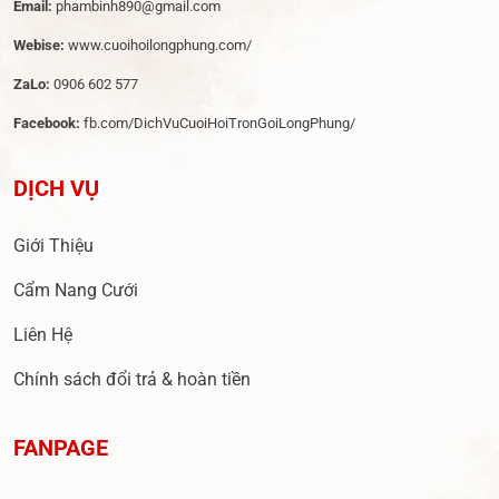
Email:
phambinh890@gmail.com
Webise:
www.cuoihoilongphung.com/
ZaLo:
0906 602 577
Facebook:
fb.com/DichVuCuoiHoiTronGoiLongPhung/
DỊCH VỤ
Giới Thiệu
Cẩm Nang Cưới
Liên Hệ
Chính sách đổi trả & hoàn tiền
FANPAGE