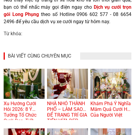
bạn có thể nhấc máy gọi điện ngay cho
Dịch vụ cưới trọn
gói Long Phụng
theo số Hotline 0906 602 577 - 08 6654
2496 để yêu cầu dịch vụ xe cưới ngay từ hôm nay.
Từ khóa:
BÀI VIẾT CÙNG CHUYÊN MỤC
Xu Hướng Cưới
NHÀ NHỎ THÀNH
Khám Phá Ý Nghĩa
Hỏi 2026: 8 Ý
PHỐ – LÀM SAO
Mâm Quả Cưới Hỏi
Tưởng Tổ Chức
ĐỂ TRANG TRÍ GIA
Của Người Việt
Cưới Đẹp, Tiết
TIÊN VỪA ĐẸP
Kiệm Và Hiện Đại
VỪA TRANG
TRỌNG? 🏠🌸