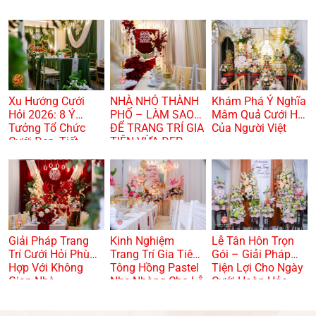
Xu Hướng Cưới
NHÀ NHỎ THÀNH
Khám Phá Ý Nghĩa
Hỏi 2026: 8 Ý
PHỐ – LÀM SAO
Mâm Quả Cưới Hỏi
Tưởng Tổ Chức
ĐỂ TRANG TRÍ GIA
Của Người Việt
Cưới Đẹp, Tiết
TIÊN VỪA ĐẸP
Kiệm Và Hiện Đại
VỪA TRANG
TRỌNG? 🏠🌸
Giải Pháp Trang
Kinh Nghiệm
Lễ Tân Hôn Trọn
Trí Cưới Hỏi Phù
Trang Trí Gia Tiên
Gói – Giải Pháp
Hợp Với Không
Tông Hồng Pastel
Tiện Lợi Cho Ngày
Gian Nhà
Nhẹ Nhàng Cho Lễ
Cưới Hoàn Hảo
Dạm Ngõ