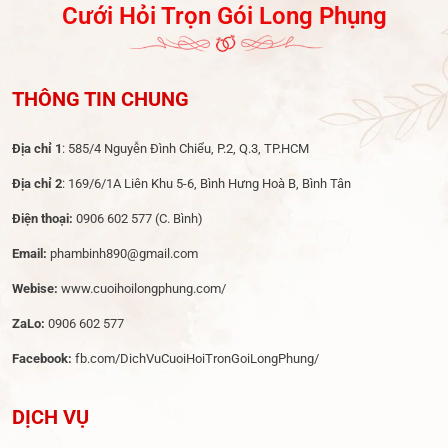
Cưới Hỏi Trọn Gói Long Phụng
THÔNG TIN CHUNG
Địa chỉ 1
: 585/4 Nguyễn Đình Chiểu, P.2, Q.3, TP.HCM
Địa chỉ 2
: 169/6/1A Liên Khu 5-6, Bình Hưng Hoà B, Bình Tân
Điện thoại:
0906 602 577
(C. Bình)
Email:
phambinh890@gmail.com
Webise:
www.cuoihoilongphung.com/
ZaLo:
0906 602 577
Facebook:
fb.com/DichVuCuoiHoiTronGoiLongPhung/
DỊCH VỤ