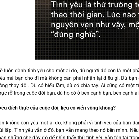
ẽ luôn dành tình yêu cho một ai đó, dù người đó còn là một ph
yêu mà bạn cho đi mà không cần phải nhận lại điều gì. Dù bạn 
ông thay đổi. Dù có hiểu lầm, dù có chia tay. Ai cũng có một 
rực rỡ trong cuộc đời bạn, dù họ có ở bên cạnh bạn, bên cạnh ai
yêu đích thực của cuộc đời, liệu có viển vông không?
ạn không còn yêu một ai đó, không phải vì tình yêu của bạn dà
ùi lấp. Tình yêu vẫn ở đó, bạn vẫn mang theo nó bên mình. Nếu
àn những che đậy đó để nhìn thấy thứ tình yêu vẫn tồn tại tro