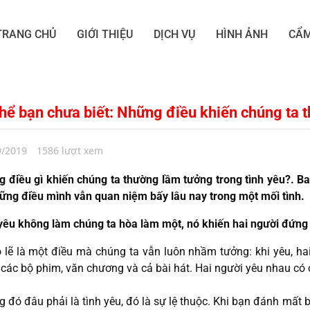
TRANG CHỦ
GIỚI THIỆU
DỊCH VỤ
HÌNH ẢNH
CẨM
thể bạn chưa biết: Những điều khiến chúng ta 
9/2019
1586 lượt xem
 điều gì khiến chúng ta thường lầm tưởng trong tình yêu?. Ba 
ững điều mình vẫn quan niệm bấy lâu nay trong một mối tình.
yêu không làm chúng ta hòa làm một, nó khiến hai người đứn
 lẽ là một điều mà chúng ta vẫn luôn nhầm tưởng: khi yêu, ha
 các bộ phim, văn chương và cả bài hát. Hai người yêu nhau có 
 đó đâu phải là tình yêu, đó là sự lệ thuộc. Khi bạn đánh mất 