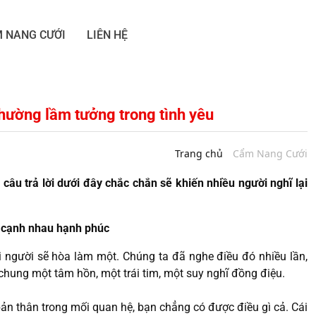
 NANG CƯỚI
LIÊN HỆ
thường lầm tưởng trong tình yêu
Trang chủ
Cẩm Nang Cưới
câu trả lời dưới đây chắc chắn sẽ khiến nhiều người nghĩ lại
g cạnh nhau hạnh phúc
i người sẽ hòa làm một. Chúng ta đã nghe điều đó nhiều lần,
chung một tâm hồn, một trái tim, một suy nghĩ đồng điệu.
bản thân trong mối quan hệ, bạn chẳng có được điều gì cả. Cái