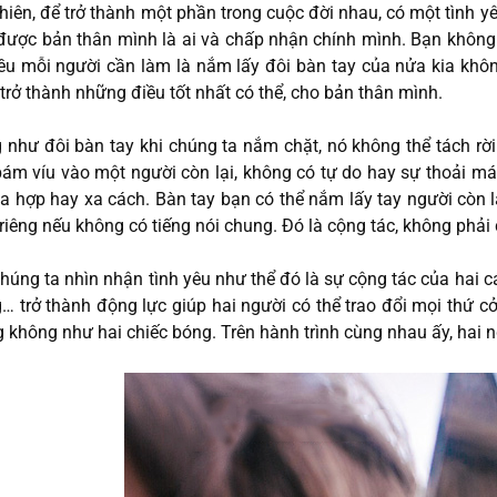
hiên, để trở thành một phần trong cuộc đời nhau, có một tình yê
được bản thân mình là ai và chấp nhận chính mình. Bạn không
iều mỗi người cần làm là nắm lấy đôi bàn tay của nửa kia kh
trở thành những điều tốt nhất có thể, cho bản thân mình.
 như đôi bàn tay khi chúng ta nắm chặt, nó không thể tách rời
ám víu vào một người còn lại, không có tự do hay sự thoải mái 
a hợp hay xa cách. Bàn tay bạn có thể nắm lấy tay người còn
 riêng nếu không có tiếng nói chung. Đó là cộng tác, không phả
húng ta nhìn nhận tình yêu như thể đó là sự cộng tác của hai c
… trở thành động lực giúp hai người có thể trao đổi mọi thứ c
 không như hai chiếc bóng. Trên hành trình cùng nhau ấy, hai ng