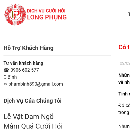
DỊCH VỤ CƯỚI HỎI
LONG PHỤNG
Có 
Hỗ Trợ Khách Hàng
Tư vấn khách hàng
09/0
☎
0906 602 577
Những
C.Bình
về nh
✉
phambinh890@gmail.com
Tình 
Dịch Vụ Của Chúng Tôi
Đó có
trong
Lễ Vật Dạm Ngõ
Mâm Quả Cưới Hỏi
Nhưng