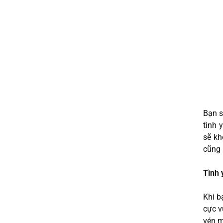
Bạn s
tình 
sẽ kh
cũng 
Tình 
Khi b
cực v
vén m