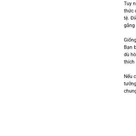
Tuy n
thức 
tệ. Đ
gắng 
Giống
Bạn b
dù hò
thích
Nếu c
tưởng
chung