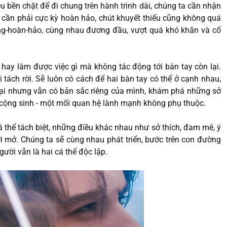
u bền chặt để đi chung trên hành trình dài, chúng ta cần nhận
 cần phải cực kỳ hoàn hảo, chút khuyết thiếu cũng không quá
ông-hoàn-hảo, cùng nhau đương đầu, vượt quá khó khăn và cố
 hay làm được việc gì mà không tác động tới bàn tay còn lại.
tách rời. Sẽ luôn có cách để hai bàn tay có thể ở cạnh nhau,
 lại nhưng vẫn có bản sắc riêng của mình, khám phá những sở
i cộng sinh - một mối quan hệ lành mạnh không phụ thuộc.
á thể tách biệt, những điều khác nhau như sở thích, đam mê, ý
ởi mở. Chúng ta sẽ cùng nhau phát triển, bước trên con đường
ười vẫn là hai cá thể độc lập.