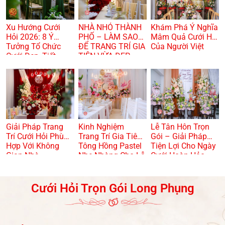
Xu Hướng Cưới
NHÀ NHỎ THÀNH
Khám Phá Ý Nghĩa
Hỏi 2026: 8 Ý
PHỐ – LÀM SAO
Mâm Quả Cưới Hỏi
Tưởng Tổ Chức
ĐỂ TRANG TRÍ GIA
Của Người Việt
Cưới Đẹp, Tiết
TIÊN VỪA ĐẸP
Kiệm Và Hiện Đại
VỪA TRANG
TRỌNG? 🏠🌸
Giải Pháp Trang
Kinh Nghiệm
Lễ Tân Hôn Trọn
Trí Cưới Hỏi Phù
Trang Trí Gia Tiên
Gói – Giải Pháp
Hợp Với Không
Tông Hồng Pastel
Tiện Lợi Cho Ngày
Gian Nhà
Nhẹ Nhàng Cho Lễ
Cưới Hoàn Hảo
Dạm Ngõ
Cưới Hỏi Trọn Gói Long Phụng