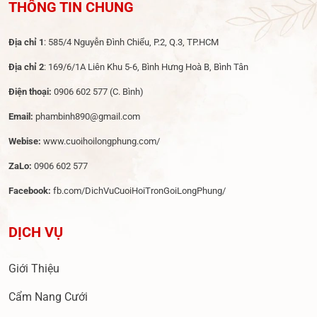
THÔNG TIN CHUNG
Địa chỉ 1
: 585/4 Nguyễn Đình Chiểu, P.2, Q.3, TP.HCM
Địa chỉ 2
: 169/6/1A Liên Khu 5-6, Bình Hưng Hoà B, Bình Tân
Điện thoại:
0906 602 577
(C. Bình)
Email:
phambinh890@gmail.com
Webise:
www.cuoihoilongphung.com/
ZaLo:
0906 602 577
Facebook:
fb.com/DichVuCuoiHoiTronGoiLongPhung/
DỊCH VỤ
Giới Thiệu
Cẩm Nang Cưới