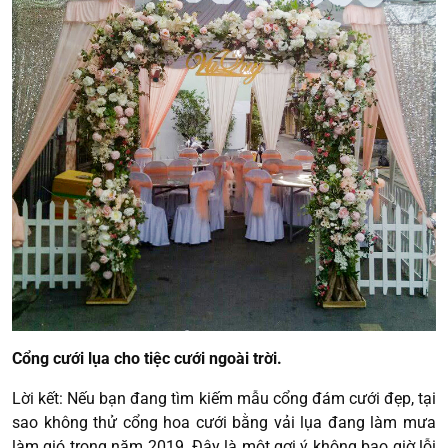
Cổng cưới lụa cho tiệc cưới ngoài trời.
Lời kết: Nếu bạn đang tìm kiếm mẫu cổng đám cưới đẹp, tại
sao không thử cổng hoa cưới bằng vải lụa đang làm mưa
làm gió trong năm 2019. Đây là một gợi ý không bao giờ lỗi