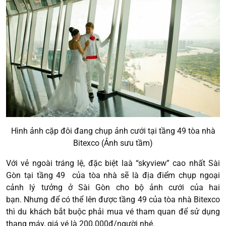
Hình ảnh cặp đôi đang chụp ảnh cưới tại tầng 49 tòa nhà
Bitexco (Ảnh sưu tầm)
Với vẻ ngoài tráng lệ, đặc biệt laà “skyview” cao nhất Sài
Gòn tại tầng 49 của tòa nhà sẽ là địa điểm chụp ngoại
cảnh lý tưởng ở Sài Gòn cho bộ ảnh cưới của hai
bạn. Nhưng để có thể lên được tầng 49 của tòa nhà Bitexco
thì du khách bắt buộc phải mua vé tham quan để sử dụng
thang máy, giá vé là 200.000đ/người nhé.