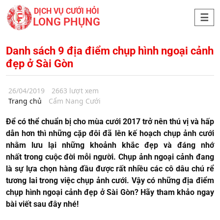
DỊCH VỤ CƯỚI HỎI
LONG PHỤNG
Danh sách 9 địa điểm chụp hình ngoại cảnh
đẹp ở Sài Gòn
26/04/2019
2663 lượt xem
Trang chủ
Cẩm Nang Cưới
Để có thể chuẩn bị cho mùa cưới 2017 trở nên thú vị và hấp
dẫn hơn thì những cặp đôi đã lên kế hoạch chụp ảnh cưới
nhằm lưu lại những khoảnh khắc đẹp và đáng nhớ
nhất trong cuộc đời mỗi người. Chụp ảnh ngoại cảnh đang
là sự lựa chọn hàng đầu được rất nhiều các cô dâu chú rể
tương lai trong việc chụp ảnh cưới. Vậy có những địa điểm
chụp hình ngoại cảnh đẹp ở Sài Gòn? Hãy tham khảo ngay
bài viết sau đây nhé!