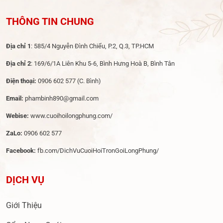
THÔNG TIN CHUNG
Địa chỉ 1
: 585/4 Nguyễn Đình Chiểu, P.2, Q.3, TP.HCM
Địa chỉ 2
: 169/6/1A Liên Khu 5-6, Bình Hưng Hoà B, Bình Tân
Điện thoại:
0906 602 577
(C. Bình)
Email:
phambinh890@gmail.com
Webise:
www.cuoihoilongphung.com/
ZaLo:
0906 602 577
Facebook:
fb.com/DichVuCuoiHoiTronGoiLongPhung/
DỊCH VỤ
Giới Thiệu