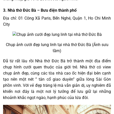
3. Nhà thờ Đức Bà – Bưu điện thành phố
Địa chỉ: 01 Công Xã Paris, Bến Nghé, Quận 1, Ho Chi Minh
City
Chụp ảnh cưới đẹp lung linh tại nhà thờ Đức Bà (Ảnh sưu
tầm)
Đã từ rất lâu rồi Nhà thờ Đức Bà trở thành một địa điểm
chụp hình cưới quen thuộc của giới trẻ. Nhà thờ có view
chụp ảnh đẹp, cùng các tòa nhà cao ốc hiện đại bên cạnh
tạo nên một nét ” tân cổ giao duyên” giữa lòng Sài Gòn
phồn vinh. Với vẻ đẹp tráng lệ mà vẫn giản dị, uy nghiêm đã
khiến nơi đây là một nơi lý tưởng để lưu giữ lại những
khoảnh khắc ngọt ngào, hạnh phúc của lứa đôi.