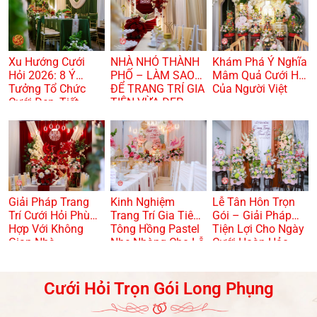
Xu Hướng Cưới
NHÀ NHỎ THÀNH
Khám Phá Ý Nghĩa
Hỏi 2026: 8 Ý
PHỐ – LÀM SAO
Mâm Quả Cưới Hỏi
Tưởng Tổ Chức
ĐỂ TRANG TRÍ GIA
Của Người Việt
Cưới Đẹp, Tiết
TIÊN VỪA ĐẸP
Kiệm Và Hiện Đại
VỪA TRANG
TRỌNG? 🏠🌸
Giải Pháp Trang
Kinh Nghiệm
Lễ Tân Hôn Trọn
Trí Cưới Hỏi Phù
Trang Trí Gia Tiên
Gói – Giải Pháp
Hợp Với Không
Tông Hồng Pastel
Tiện Lợi Cho Ngày
Gian Nhà
Nhẹ Nhàng Cho Lễ
Cưới Hoàn Hảo
Dạm Ngõ
Cưới Hỏi Trọn Gói Long Phụng