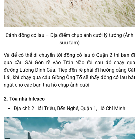
Cánh đồng cỏ lau – Địa điểm chụp ảnh cưới lý tưởng (Ảnh
sưu tầm)
Và để có thể di chuyển tới đồng cỏ lau ở Quận 2 thì bạn đi
qua cầu Sài Gòn rẽ vào Trần Não rồi sau đó chạy qua
đường Lương Định Của. Tiếp đến rẽ phải đi hướng cảng Cát
Lái, khi chạy qua cầu Giồng Ông Tố sẽ thấy đồng cỏ lau bát
ngát cho các bạn tha hồ chụp ảnh cưới.
2. Tòa nhà bitexco
Địa chỉ: 2 Hải Triều, Bến Nghé, Quận 1, Hồ Chí Minh