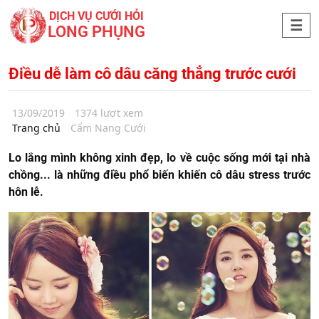
DỊCH VỤ CƯỚI HỎI
LONG PHỤNG
Điều dễ làm cô dâu căng thẳng trước cưới
13/09/2019
1374 lượt xem
Trang chủ
Cẩm Nang Cưới
Lo lắng mình không xinh đẹp, lo về cuộc sống mới tại nhà
chồng... là những điều phổ biến khiến cô dâu stress trước
hôn lễ.