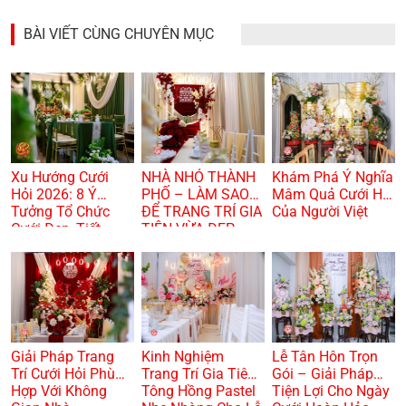
BÀI VIẾT CÙNG CHUYÊN MỤC
Xu Hướng Cưới
NHÀ NHỎ THÀNH
Khám Phá Ý Nghĩa
Hỏi 2026: 8 Ý
PHỐ – LÀM SAO
Mâm Quả Cưới Hỏi
Tưởng Tổ Chức
ĐỂ TRANG TRÍ GIA
Của Người Việt
Cưới Đẹp, Tiết
TIÊN VỪA ĐẸP
Kiệm Và Hiện Đại
VỪA TRANG
TRỌNG? 🏠🌸
Giải Pháp Trang
Kinh Nghiệm
Lễ Tân Hôn Trọn
Trí Cưới Hỏi Phù
Trang Trí Gia Tiên
Gói – Giải Pháp
Hợp Với Không
Tông Hồng Pastel
Tiện Lợi Cho Ngày