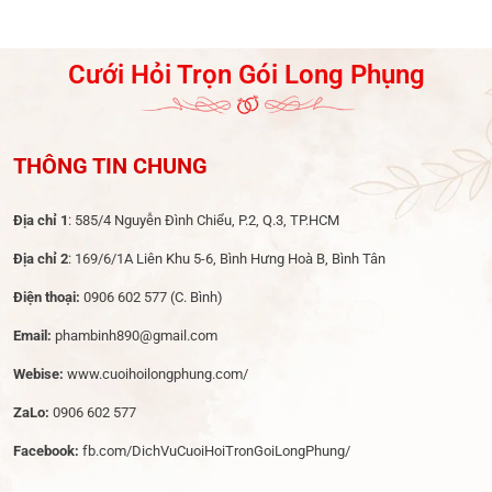
Gian Nhà
Nhẹ Nhàng Cho Lễ
Cưới Hoàn Hảo
Dạm Ngõ
Cưới Hỏi Trọn Gói Long Phụng
THÔNG TIN CHUNG
Địa chỉ 1
: 585/4 Nguyễn Đình Chiểu, P.2, Q.3, TP.HCM
Địa chỉ 2
: 169/6/1A Liên Khu 5-6, Bình Hưng Hoà B, Bình Tân
Điện thoại:
0906 602 577
(C. Bình)
Email:
phambinh890@gmail.com
Webise:
www.cuoihoilongphung.com/
ZaLo:
0906 602 577
Facebook:
fb.com/DichVuCuoiHoiTronGoiLongPhung/