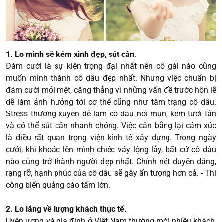
1. Lo mình sẽ kém xinh đẹp, sút cân.
Đám cưới là sự kiện trọng đại nhất nên cô gái nào cũng
muốn mình thành cô dâu đẹp nhất. Nhưng việc chuẩn bị
đám cưới mỏi mệt, căng thẳng vì những vấn đề trước hôn lễ
dễ làm ảnh hưởng tới cơ thể cũng như tâm trạng cô dâu.
Stress thường xuyên dễ làm cô dâu nổi mụn, kém tươi tắn
và có thể sút cân nhanh chóng. Việc cân bằng lại cảm xúc
là điều rất quan trọng viện kính tế xây dựng. Trong ngày
cưới, khi khoác lên mình chiếc váy lộng lẫy, bất cứ cô dâu
nào cũng trở thành người đẹp nhất. Chính nét duyên dáng,
rạng rỡ, hạnh phúc của cô dâu sẽ gây ấn tượng hơn cả. - Thi
công biển quảng cáo tấm lớn.
2. Lo lắng về lượng khách thực tế.
Uyên ương và gia đình ở Việt Nam thường mời nhiều khách,