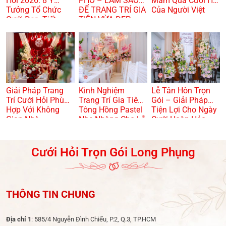
Hỏi 2026: 8 Ý
PHỐ – LÀM SAO
Mâm Quả Cưới Hỏi
Tưởng Tổ Chức
ĐỂ TRANG TRÍ GIA
Của Người Việt
Cưới Đẹp, Tiết
TIÊN VỪA ĐẸP
Kiệm Và Hiện Đại
VỪA TRANG
TRỌNG? 🏠🌸
Giải Pháp Trang
Kinh Nghiệm
Lễ Tân Hôn Trọn
Trí Cưới Hỏi Phù
Trang Trí Gia Tiên
Gói – Giải Pháp
Hợp Với Không
Tông Hồng Pastel
Tiện Lợi Cho Ngày
Gian Nhà
Nhẹ Nhàng Cho Lễ
Cưới Hoàn Hảo
Dạm Ngõ
Cưới Hỏi Trọn Gói Long Phụng
THÔNG TIN CHUNG
Địa chỉ 1
: 585/4 Nguyễn Đình Chiểu, P.2, Q.3, TP.HCM