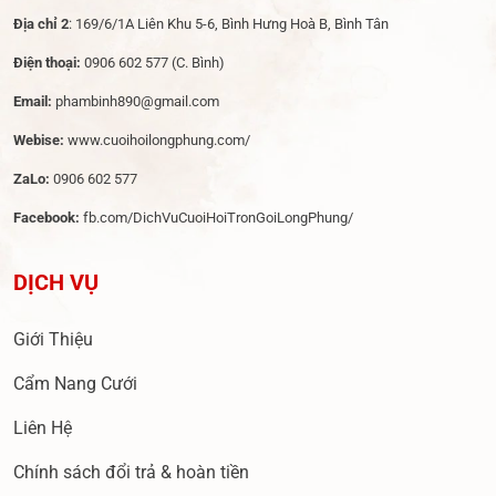
Địa chỉ 2
: 169/6/1A Liên Khu 5-6, Bình Hưng Hoà B, Bình Tân
Điện thoại:
0906 602 577
(C. Bình)
Email:
phambinh890@gmail.com
Webise:
www.cuoihoilongphung.com/
ZaLo:
0906 602 577
Facebook:
fb.com/DichVuCuoiHoiTronGoiLongPhung/
DỊCH VỤ
Giới Thiệu
Cẩm Nang Cưới
Liên Hệ
Chính sách đổi trả & hoàn tiền