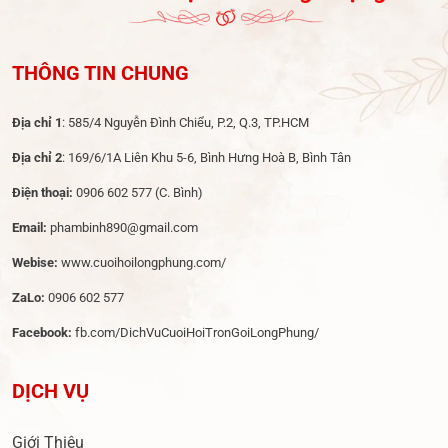
THÔNG TIN CHUNG
Địa chỉ 1
: 585/4 Nguyễn Đình Chiểu, P.2, Q.3, TP.HCM
Địa chỉ 2
: 169/6/1A Liên Khu 5-6, Bình Hưng Hoà B, Bình Tân
Điện thoại:
0906 602 577
(C. Bình)
Email:
phambinh890@gmail.com
Webise:
www.cuoihoilongphung.com/
ZaLo:
0906 602 577
Facebook:
fb.com/DichVuCuoiHoiTronGoiLongPhung/
DỊCH VỤ
Giới Thiệu