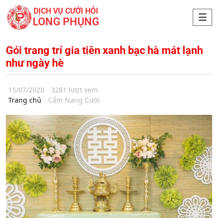
DỊCH VỤ CƯỚI HỎI
LONG PHỤNG
Gói trang trí gia tiên xanh bạc hà mát lạnh
như ngày hè
15/07/2020
3281 lượt xem
Trang chủ
Cẩm Nang Cưới