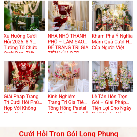
Xu Hướng Cưới
NHÀ NHỎ THÀNH
Khám Phá Ý Nghĩa
Hỏi 2026: 8 Ý
PHỐ – LÀM SAO
Mâm Quả Cưới Hỏi
Tưởng Tổ Chức
ĐỂ TRANG TRÍ GIA
Của Người Việt
Cưới Đẹp, Tiết
TIÊN VỪA ĐẸP
Kiệm Và Hiện Đại
VỪA TRANG
TRỌNG? 🏠🌸
Giải Pháp Trang
Kinh Nghiệm
Lễ Tân Hôn Trọn
Trí Cưới Hỏi Phù
Trang Trí Gia Tiên
Gói – Giải Pháp
Hợp Với Không
Tông Hồng Pastel
Tiện Lợi Cho Ngày
Gian Nhà
Nhẹ Nhàng Cho Lễ
Cưới Hoàn Hảo
Dạm Ngõ
Cưới Hỏi Trọn Gói Long Phụng