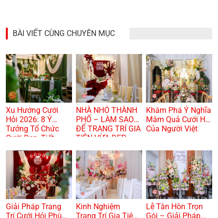
BÀI VIẾT CÙNG CHUYÊN MỤC
Xu Hướng Cưới
NHÀ NHỎ THÀNH
Khám Phá Ý Nghĩa
Hỏi 2026: 8 Ý
PHỐ – LÀM SAO
Mâm Quả Cưới Hỏi
Tưởng Tổ Chức
ĐỂ TRANG TRÍ GIA
Của Người Việt
Cưới Đẹp, Tiết
TIÊN VỪA ĐẸP
Kiệm Và Hiện Đại
VỪA TRANG
TRỌNG? 🏠🌸
Giải Pháp Trang
Kinh Nghiệm
Lễ Tân Hôn Trọn
Trí Cưới Hỏi Phù
Trang Trí Gia Tiên
Gói – Giải Pháp