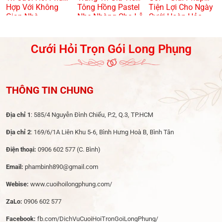
Hợp Với Không
Tông Hồng Pastel
Tiện Lợi Cho Ngày
Gian Nhà
Nhẹ Nhàng Cho Lễ
Cưới Hoàn Hảo
Dạm Ngõ
Cưới Hỏi Trọn Gói Long Phụng
THÔNG TIN CHUNG
Địa chỉ 1
: 585/4 Nguyễn Đình Chiểu, P.2, Q.3, TP.HCM
Địa chỉ 2
: 169/6/1A Liên Khu 5-6, Bình Hưng Hoà B, Bình Tân
Điện thoại:
0906 602 577
(C. Bình)
Email:
phambinh890@gmail.com
Webise:
www.cuoihoilongphung.com/
ZaLo:
0906 602 577
Facebook:
fb.com/DichVuCuoiHoiTronGoiLongPhung/