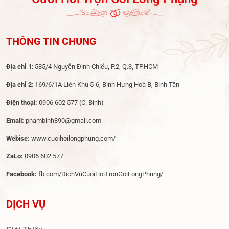
THÔNG TIN CHUNG
Địa chỉ 1
: 585/4 Nguyễn Đình Chiểu, P.2, Q.3, TP.HCM
Địa chỉ 2
: 169/6/1A Liên Khu 5-6, Bình Hưng Hoà B, Bình Tân
Điện thoại:
0906 602 577
(C. Bình)
Email:
phambinh890@gmail.com
Webise:
www.cuoihoilongphung.com/
ZaLo:
0906 602 577
Facebook:
fb.com/DichVuCuoiHoiTronGoiLongPhung/
DỊCH VỤ