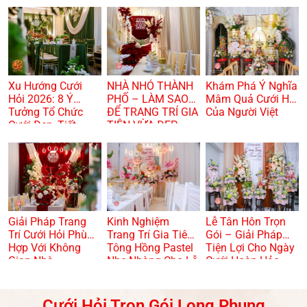
Xu Hướng Cưới
NHÀ NHỎ THÀNH
Khám Phá Ý Nghĩa
Hỏi 2026: 8 Ý
PHỐ – LÀM SAO
Mâm Quả Cưới Hỏi
Tưởng Tổ Chức
ĐỂ TRANG TRÍ GIA
Của Người Việt
Cưới Đẹp, Tiết
TIÊN VỪA ĐẸP
Kiệm Và Hiện Đại
VỪA TRANG
TRỌNG? 🏠🌸
Giải Pháp Trang
Kinh Nghiệm
Lễ Tân Hôn Trọn
Trí Cưới Hỏi Phù
Trang Trí Gia Tiên
Gói – Giải Pháp
Hợp Với Không
Tông Hồng Pastel
Tiện Lợi Cho Ngày
Gian Nhà
Nhẹ Nhàng Cho Lễ
Cưới Hoàn Hảo
Dạm Ngõ
Cưới Hỏi Trọn Gói Long Phụng