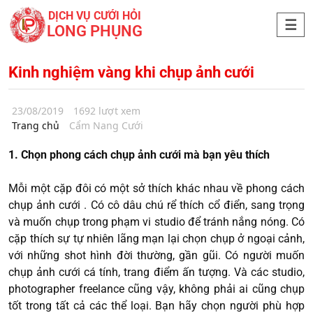
DỊCH VỤ CƯỚI HỎI
LONG PHỤNG
Kinh nghiệm vàng khi chụp ảnh cưới
23/08/2019
1692 lượt xem
Trang chủ
Cẩm Nang Cưới
1. Chọn phong cách chụp ảnh cưới mà bạn yêu thích
Mỗi một cặp đôi có một sở thích khác nhau về phong cách
chụp ảnh cưới . Có cô dâu chú rể thích cổ điển, sang trọng
và muốn chụp trong phạm vi studio để tránh nắng nóng. Có
cặp thích sự tự nhiên lãng mạn lại chọn chụp ở ngoại cảnh,
với những shot hình đời thường, gần gũi. Có người muốn
chụp ảnh cưới cá tính, trang điểm ấn tượng. Và các studio,
photographer freelance cũng vậy, không phải ai cũng chụp
tốt trong tất cả các thể loại. Bạn hãy chọn người phù hợp