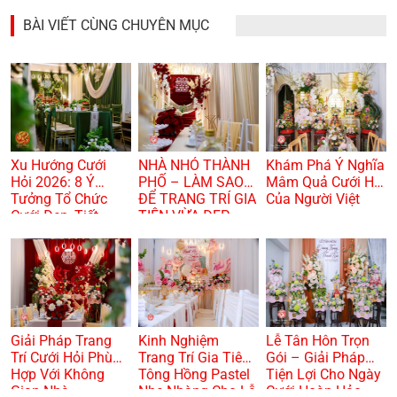
BÀI VIẾT CÙNG CHUYÊN MỤC
Xu Hướng Cưới
NHÀ NHỎ THÀNH
Khám Phá Ý Nghĩa
Hỏi 2026: 8 Ý
PHỐ – LÀM SAO
Mâm Quả Cưới Hỏi
Tưởng Tổ Chức
ĐỂ TRANG TRÍ GIA
Của Người Việt
Cưới Đẹp, Tiết
TIÊN VỪA ĐẸP
Kiệm Và Hiện Đại
VỪA TRANG
TRỌNG? 🏠🌸
Giải Pháp Trang
Kinh Nghiệm
Lễ Tân Hôn Trọn
Trí Cưới Hỏi Phù
Trang Trí Gia Tiên
Gói – Giải Pháp
Hợp Với Không
Tông Hồng Pastel
Tiện Lợi Cho Ngày
Gian Nhà
Nhẹ Nhàng Cho Lễ
Cưới Hoàn Hảo