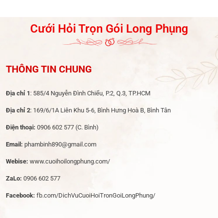
Dạm Ngõ
Cưới Hỏi Trọn Gói Long Phụng
THÔNG TIN CHUNG
Địa chỉ 1
: 585/4 Nguyễn Đình Chiểu, P.2, Q.3, TP.HCM
Địa chỉ 2
: 169/6/1A Liên Khu 5-6, Bình Hưng Hoà B, Bình Tân
Điện thoại:
0906 602 577
(C. Bình)
Email:
phambinh890@gmail.com
Webise:
www.cuoihoilongphung.com/
ZaLo:
0906 602 577
Facebook:
fb.com/DichVuCuoiHoiTronGoiLongPhung/