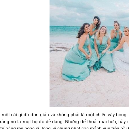
i một cái gì đó đơn giản và không phải là một chiếc váy bóng
rằng nó là một bộ đồ dễ dàng. Nhưng để thoải mái hơn, hãy 
 trí bằng ren hoặc xù lông, vì chúng nhặt các mảnh vụn trên bãi b