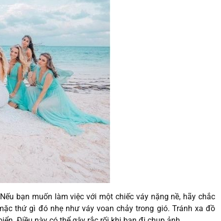
. Nếu bạn muốn làm việc với một chiếc váy nặng nề, hãy chắc
mặc thứ gì đó nhẹ như váy voan chảy trong gió. Tránh xa đồ
iển. Điều này có thể gây rắc rối khi bạn đi chụp ảnh.