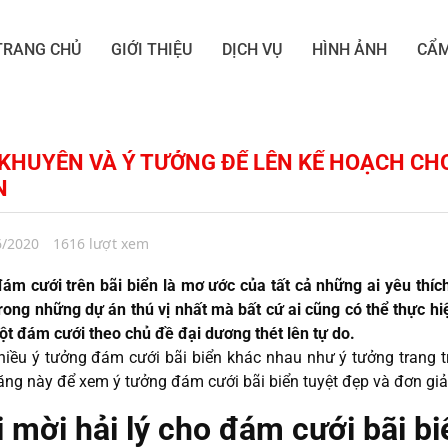
TRANG CHỦ
GIỚI THIỆU
DỊCH VỤ
HÌNH ẢNH
CẨM
 KHUYÊN VÀ Ý TƯỞNG ĐỂ LÊN KẾ HOẠCH CH
N
6/2020
1616 lượt xem
ám cưới trên bãi biển là mơ ước của tất cả những ai yêu thích
rong những dự án thú vị nhất mà bất cứ ai cũng có thể thực h
ột đám cưới theo chủ đề đại dương thét lên tự do.
hiều ý tưởng đám cưới bãi biển khác nhau như ý tưởng trang trí
ăng này để xem ý tưởng đám cưới bãi biển tuyệt đẹp và đơn gi
i mời hải lý cho đám cưới bãi bi