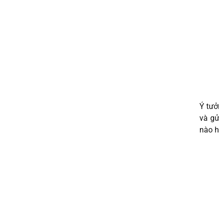
Ý tưở
và gử
nào h