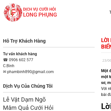
DỊCH VỤ CƯỚI HỎI
LONG PHỤNG
LỜI
Hỗ Trợ Khách Hàng
BIỂ
Tư vấn khách hàng
☎
0906 602 577
23/0
C.Bình
Một đ
✉
phambinh890@gmail.com
một t
sơ, m
Dịch Vụ Của Chúng Tôi
Với n
bài đ
Lễ Vật Dạm Ngõ
Lờ
Mâm Quả Cưới Hỏi