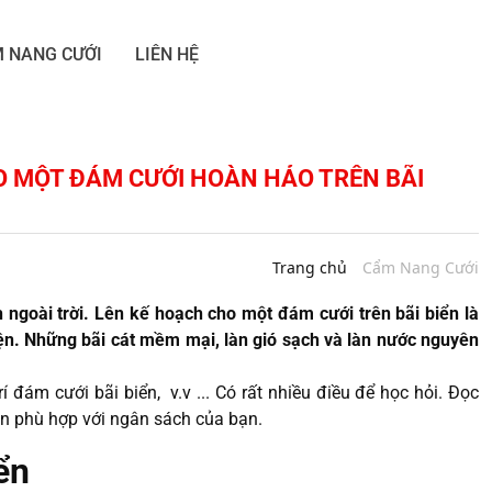
 NANG CƯỚI
LIÊN HỆ
O MỘT ĐÁM CƯỚI HOÀN HẢO TRÊN BÃI
Trang chủ
Cẩm Nang Cưới
 ngoài trời. Lên kế hoạch cho một đám cưới trên bãi biển là
iện. Những bãi cát mềm mại, làn gió sạch và làn nước nguyên
 đám cưới bãi biển, v.v ... Có rất nhiều điều để học hỏi. Đọc
ản phù hợp với ngân sách của bạn.
ển