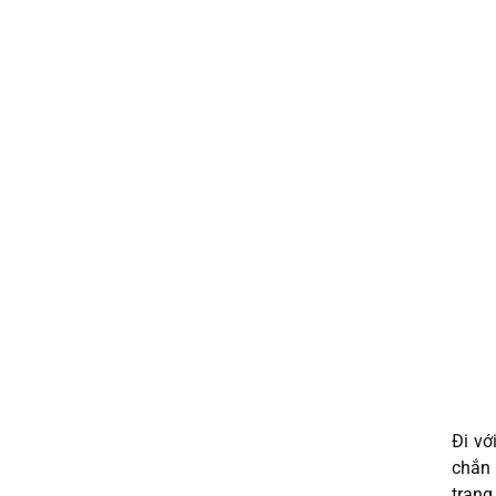
Đi vớ
chắn 
trang