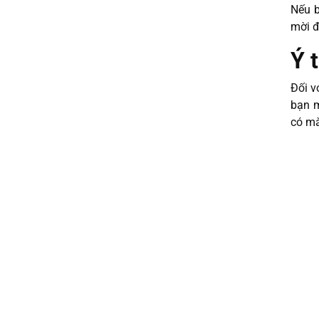
Nếu b
mời đ
Ý 
Đối v
bạn m
có mà