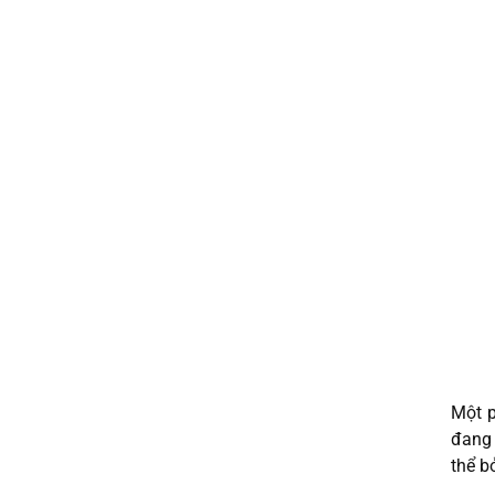
Một p
đang 
thể bỏ