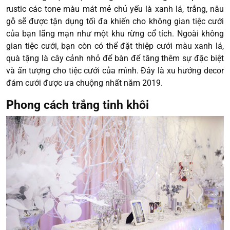
rustic các tone màu mát mẻ chủ yếu là xanh lá, trắng, nâu
gỗ sẽ được tận dụng tối đa khiến cho không gian tiệc cưới
của bạn lãng mạn như một khu rừng cổ tích. Ngoài không
gian tiệc cưới, bạn còn có thể đặt thiệp cưới màu xanh lá,
quà tặng là cây cảnh nhỏ để bàn để tăng thêm sự đặc biệt
và ấn tượng cho tiệc cưới của mình. Đây là xu hướng decor
đám cưới được ưa chuộng nhất năm 2019.
Phong cách trắng tinh khôi