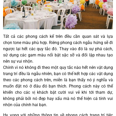
Tất cả các phong cách kể trên đều cần quan sát và lựa
chọn tone màu phù hợp. Riêng phong cách ngẫu hứng sẽ đi
ngược lại hết các quy tắc đó. Thay vào đó là sự phá cách,
sử dụng các gam màu nổi bật sặc sỡ và đối lập nhau tạo
nên sự vui nhộn.
Chính vì nó không đi theo một quy tắc nào hết nên vật dụng
trang trí đều là ngẫu nhiên, bạn có thể kết hợp các vật dụng
theo các phong cách trên, miễn là bạn thấy nó ý nghĩa và
muốn đặt nó ở đâu đó bạn thích. Phong cách này có thể
khiến cho các vị khách bật cười vui vẻ khi tới tham dự,
không phải bởi nó đẹp hay xấu mà nó thể hiện cá tính vui
nhộn của chính hai bạn.
Hy vọng với những thông tin về phong cách trang trí tiệc