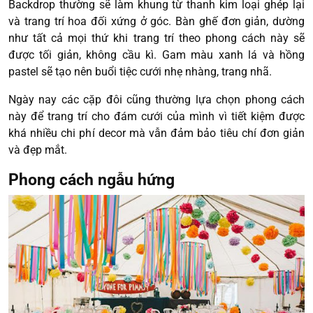
Backdrop thường sẽ làm khung từ thanh kim loại ghép lại
và trang trí hoa đối xứng ở góc. Bàn ghế đơn giản, dường
như tất cả mọi thứ khi trang trí theo phong cách này sẽ
được tối giản, không cầu kì. Gam màu xanh lá và hồng
pastel sẽ tạo nên buổi tiệc cưới nhẹ nhàng, trang nhã.
Ngày nay các cặp đôi cũng thường lựa chọn phong cách
này để trang trí cho đám cưới của mình vì tiết kiệm được
khá nhiều chi phí decor mà vẫn đảm bảo tiêu chí đơn giản
và đẹp mắt.
Phong cách ngẫu hứng