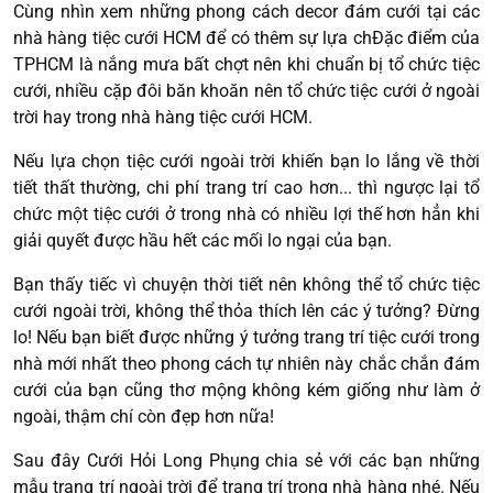
Cùng nhìn xem những phong cách decor đám cưới tại các
nhà hàng tiệc cưới HCM để có thêm sự lựa chĐặc điểm của
TPHCM là nắng mưa bất chợt nên khi chuẩn bị tổ chức tiệc
cưới, nhiều cặp đôi băn khoăn nên tổ chức tiệc cưới ở ngoài
trời hay trong nhà hàng tiệc cưới HCM.
Nếu lựa chọn tiệc cưới ngoài trời khiến bạn lo lắng về thời
tiết thất thường, chi phí trang trí cao hơn... thì ngược lại tổ
chức một tiệc cưới ở trong nhà có nhiều lợi thế hơn hẳn khi
giải quyết được hầu hết các mối lo ngại của bạn.
Bạn thấy tiếc vì chuyện thời tiết nên không thể tổ chức tiệc
cưới ngoài trời, không thể thỏa thích lên các ý tưởng? Đừng
lo! Nếu bạn biết được những ý tưởng trang trí tiệc cưới trong
nhà mới nhất theo phong cách tự nhiên này chắc chắn đám
cưới của bạn cũng thơ mộng không kém giống như làm ở
ngoài, thậm chí còn đẹp hơn nữa!
Sau đây Cưới Hỏi Long Phụng chia sẻ với các bạn những
mẫu trang trí ngoài trời để trang trí trong nhà hàng nhé. Nếu