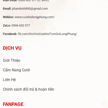
Điện thoại:
0906 602 577
(C. Bình)
Email:
phambinh890@gmail.com
Webise:
www.cuoihoilongphung.com/
ZaLo:
0906 602 577
Facebook:
fb.com/DichVuCuoiHoiTronGoiLongPhung/
DỊCH VỤ
Giới Thiệu
Cẩm Nang Cưới
Liên Hệ
Chính sách đổi trả & hoàn tiền
FANPAGE