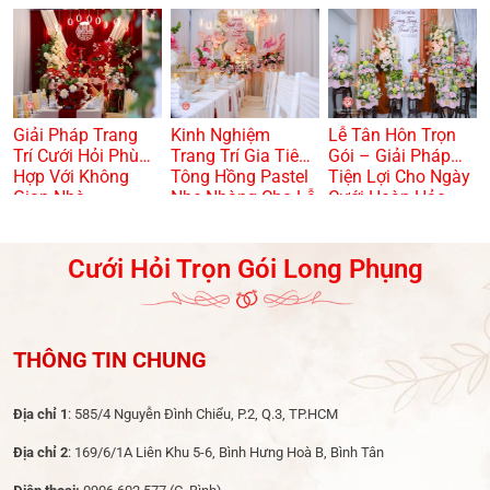
Kiệm Và Hiện Đại
VỪA TRANG
TRỌNG? 🏠🌸
Giải Pháp Trang
Kinh Nghiệm
Lễ Tân Hôn Trọn
Trí Cưới Hỏi Phù
Trang Trí Gia Tiên
Gói – Giải Pháp
Hợp Với Không
Tông Hồng Pastel
Tiện Lợi Cho Ngày
Gian Nhà
Nhẹ Nhàng Cho Lễ
Cưới Hoàn Hảo
Dạm Ngõ
Cưới Hỏi Trọn Gói Long Phụng
THÔNG TIN CHUNG
Địa chỉ 1
: 585/4 Nguyễn Đình Chiểu, P.2, Q.3, TP.HCM
Địa chỉ 2
: 169/6/1A Liên Khu 5-6, Bình Hưng Hoà B, Bình Tân