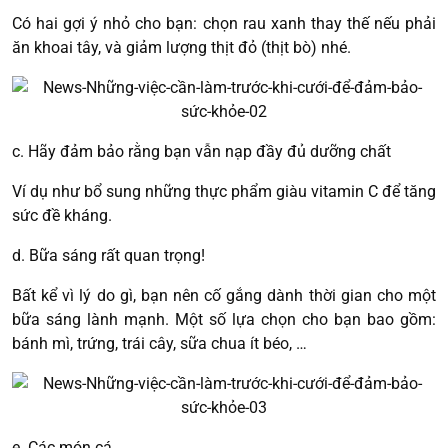
Có hai gợi ý nhỏ cho bạn: chọn rau xanh thay thế nếu phải
ăn khoai tây, và giảm lượng thịt đỏ (thịt bò) nhé.
c. Hãy đảm bảo rằng bạn vẫn nạp đầy đủ dưỡng chất
Ví dụ như bổ sung những thực phẩm giàu vitamin C để tăng
sức đề kháng.
d. Bữa sáng rất quan trọng!
Bất kể vì lý do gì, bạn nên cố gắng dành thời gian cho một
bữa sáng lành mạnh. Một số lựa chọn cho bạn bao gồm:
bánh mì, trứng, trái cây, sữa chua ít béo, …
e. Các món cá