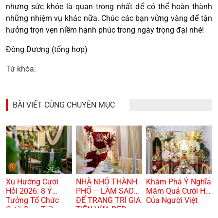
nhưng sức khỏe là quan trọng nhất để có thể hoàn thành
những nhiệm vụ khác nữa. Chúc các bạn vững vàng để tận
hưởng trọn vẹn niềm hạnh phúc trong ngày trọng đại nhé!
Đông Dương (tổng hợp)
Từ khóa:
BÀI VIẾT CÙNG CHUYÊN MỤC
Xu Hướng Cưới
NHÀ NHỎ THÀNH
Khám Phá Ý Nghĩa
Hỏi 2026: 8 Ý
PHỐ – LÀM SAO
Mâm Quả Cưới Hỏi
Tưởng Tổ Chức
ĐỂ TRANG TRÍ GIA
Của Người Việt
Cưới Đẹp, Tiết
TIÊN VỪA ĐẸP