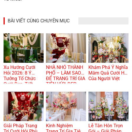
BÀI VIẾT CÙNG CHUYÊN MỤC
Xu Hướng Cưới
NHÀ NHỎ THÀNH
Khám Phá Ý Nghĩa
Hỏi 2026: 8 Ý
PHỐ – LÀM SAO
Mâm Quả Cưới Hỏi
Tưởng Tổ Chức
ĐỂ TRANG TRÍ GIA
Của Người Việt
Cưới Đẹp, Tiết
TIÊN VỪA ĐẸP
Kiệm Và Hiện Đại
VỪA TRANG
TRỌNG? 🏠🌸
Giải Pháp Trang
Kinh Nghiệm
Lễ Tân Hôn Trọn
Trí Cưới Hỏi Phù
Trang Trí Gia Tiên
Gói – Giải Pháp