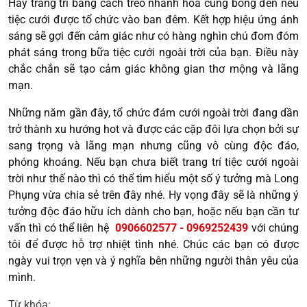
Hãy trang trí bằng cách treo nhánh hoa cùng bóng đèn nếu
tiệc cưới được tổ chức vào ban đêm. Kết hợp hiệu ứng ánh
sáng sẽ gợi đến cảm giác như có hàng nghìn chú đom đóm
phát sáng trong bữa tiệc cưới ngoài trời của bạn. Điều này
chắc chắn sẽ tạo cảm giác không gian thơ mộng và lãng
mạn.
Những năm gần đây, tổ chức đám cưới ngoài trời đang dần
trở thành xu hướng hot và được các cặp đôi lựa chọn bởi sự
sang trọng và lãng mạn nhưng cũng vô cùng độc đáo,
phóng khoáng. Nếu bạn chưa biết trang trí tiệc cưới ngoài
trời như thế nào thì có thể tìm hiểu một số ý tưởng mà Long
Phụng vừa chia sẻ trên đây nhé. Hy vọng đây sẽ là những ý
tưởng độc đáo hữu ích dành cho bạn, hoặc nếu bạn cần tư
vấn thì có thể liên hệ
0906602577 - 0969252439
với chúng
tôi để được hỗ trợ nhiệt tình nhé. Chúc các bạn có được
ngày vui trọn vẹn và ý nghĩa bên những người thân yêu của
mình.
Từ khóa: