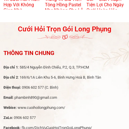
Hợp Với Không
Tông Hồng Pastel
Tiện Lợi Cho Ngày
Gian Nhà
Nhẹ Nhàng Cho Lễ
Cưới Hoàn Hảo
Dạm Ngõ
Cưới Hỏi Trọn Gói Long Phụng
THÔNG TIN CHUNG
Địa chỉ 1
: 585/4 Nguyễn Đình Chiểu, P.2, Q.3, TP.HCM
Địa chỉ 2
: 169/6/1A Liên Khu 5-6, Bình Hưng Hoà B, Bình Tân
Điện thoại:
0906 602 577
(C. Bình)
Email:
phambinh890@gmail.com
Webise:
www.cuoihoilongphung.com/
ZaLo:
0906 602 577
Facebook:
fb.com/DichVuCuoiHoiTronGoiLongPhung/