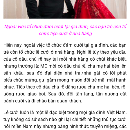
Ngoài việc tổ chức đám cưới tại gia đình, các bạn trẻ còn tổ
chức tiệc cưới ở nhà hàng
Hiện nay, ngoài việc tổ chức đám cưới tại gia đình, các bạn
trẻ còn tổ chức lễ cưới ở nhà hàng. Nghi lễ tùy theo yêu cầu
của cô dâu, chú rể hay tại mỗi nhà hàng có chút khác biệt,
nhưng thường là: MC mời cô dâu chú rể, cha mẹ hai bên lên
sân khấu, sau đó đại diện nhà trai/nhà gái có lời phát
biểu chúc mừng, gửi gắm mong muốn đôi trẻ mãi mãi hạnh
phúc. Tiếp theo cô dâu chú rể dâng rượu cha mẹ hai bên, rồi
uống rượu giao bôi. Sau đó, đôi tân lang, tân nương cắt
bánh cưới và đi chào bàn quan khách.
Lễ cưới luôn là một lễ đặc biệt trong mọi gia đình Việt Nam,
tuy không có sử sách nào ghi lại chi tiết những thủ tục cưới
hỏi miền Nam này nhưng bằng hình thức truyền miệng, các