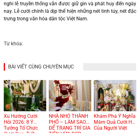
nghi lễ truyền thống vẫn được giữ gìn và phát huy đến ngày
nay. Lễ cưới chính là dịp thể hiện những nét tinh túy, nét đặc
trưng trong văn hóa dân tộc Việt Nam.
Từ khóa:
BÀI VIẾT CÙNG CHUYÊN MỤC
Xu Hướng Cưới
NHÀ NHỎ THÀNH
Khám Phá Ý Nghĩa
Hỏi 2026: 8 Ý
PHỐ – LÀM SAO
Mâm Quả Cưới Hỏi
Tưởng Tổ Chức
ĐỂ TRANG TRÍ GIA
Của Người Việt
Cưới Đẹp, Tiết
TIÊN VỪA ĐẸP
Kiệm Và Hiện Đại
VỪA TRANG