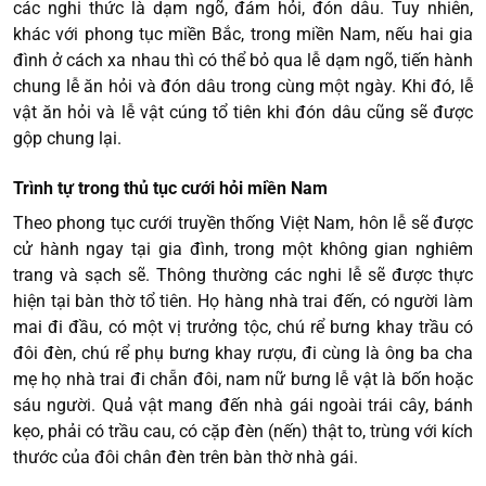
các nghi thức là dạm ngõ, đám hỏi, đón dâu. Tuy nhiên,
khác với phong tục miền Bắc, trong miền Nam, nếu hai gia
đình ở cách xa nhau thì có thể bỏ qua lễ dạm ngõ, tiến hành
chung lễ ăn hỏi và đón dâu trong cùng một ngày. Khi đó, lễ
vật ăn hỏi và lễ vật cúng tổ tiên khi đón dâu cũng sẽ được
gộp chung lại.
Trình tự trong thủ tục cưới hỏi miền Nam
Theo phong tục cưới truyền thống Việt Nam, hôn lễ sẽ được
cử hành ngay tại gia đình, trong một không gian nghiêm
trang và sạch sẽ. Thông thường các nghi lễ sẽ được thực
hiện tại bàn thờ tổ tiên. Họ hàng nhà trai đến, có người làm
mai đi đầu, có một vị trưởng tộc, chú rể bưng khay trầu có
đôi đèn, chú rể phụ bưng khay rượu, đi cùng là ông ba cha
mẹ họ nhà trai đi chẵn đôi, nam nữ bưng lễ vật là bốn hoặc
sáu người. Quả vật mang đến nhà gái ngoài trái cây, bánh
kẹo, phải có trầu cau, có cặp đèn (nến) thật to, trùng với kích
thước của đôi chân đèn trên bàn thờ nhà gái.