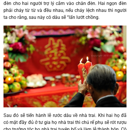
đèn cho hai người trợ lý cắm vào chân đèn. Hai ngọn đèn
phải cháy từ từ và đều nhau, nếu cháy lệch nhau thì người
ta cho rằng, sau này cô dâu sẽ “lấn lướt chồng.
Sau đó sẽ tiến hành lễ rước dâu về nhà trai. Khi hai họ đã
có mặt đầy đủ ở tư gia họ nhà trai thì chú rể phụ sẽ rót rượu
cho trưởng tộc họ nhà trai tuyên bố và làm lễ thành hôn. Cô