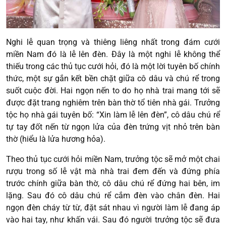
Nghi lễ quan trọng và thiêng liêng nhất trong đám cưới
miền Nam đó là lễ lên đèn. Đây là một nghi lễ không thể
thiếu trong các thủ tục cưới hỏi, đó là một lời tuyên bố chính
thức, một sự gắn kết bền chặt giữa cô dâu và chú rể trong
suốt cuộc đời. Hai ngọn nến to do họ nhà trai mang tới sẽ
được đặt trang nghiêm trên bàn thờ tổ tiên nhà gái. Trưởng
tộc họ nhà gái tuyên bố: “Xin làm lễ lên đèn”, cô dâu chú rể
tự tay đốt nến từ ngọn lửa của đèn trứng vịt nhỏ trên bàn
thờ (hiểu là lửa hương hỏa).
Theo thủ tục cưới hỏi miền Nam, trưởng tộc sẽ mở một chai
rượu trong số lễ vật mà nhà trai đem đến và đứng phía
trước chính giữa bàn thờ, cô dâu chú rể đứng hai bên, im
lặng. Sau đó cô dâu chú rể cắm đèn vào chân đèn. Hai
ngọn đèn cháy từ từ, đặt sát nhau vì người làm lễ đang áp
vào hai tay, như khấn vái. Sau đó người trưởng tộc sẽ đưa