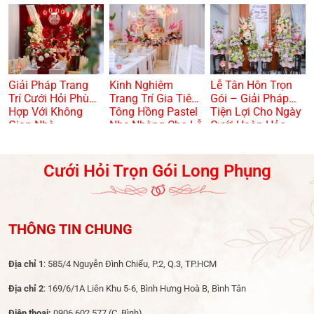
TRỌNG? 🏠🌸
Giải Pháp Trang
Kinh Nghiệm
Lễ Tân Hôn Trọn
Trí Cưới Hỏi Phù
Trang Trí Gia Tiên
Gói – Giải Pháp
Hợp Với Không
Tông Hồng Pastel
Tiện Lợi Cho Ngày
Gian Nhà
Nhẹ Nhàng Cho Lễ
Cưới Hoàn Hảo
Dạm Ngõ
Cưới Hỏi Trọn Gói Long Phụng
THÔNG TIN CHUNG
Địa chỉ 1
: 585/4 Nguyễn Đình Chiểu, P.2, Q.3, TP.HCM
Địa chỉ 2
: 169/6/1A Liên Khu 5-6, Bình Hưng Hoà B, Bình Tân
Điện thoại:
0906 602 577
(C. Bình)