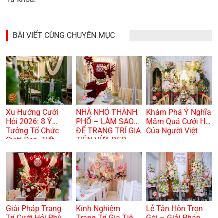
BÀI VIẾT CÙNG CHUYÊN MỤC
Xu Hướng Cưới
NHÀ NHỎ THÀNH
Khám Phá Ý Nghĩa
Hỏi 2026: 8 Ý
PHỐ – LÀM SAO
Mâm Quả Cưới Hỏi
Tưởng Tổ Chức
ĐỂ TRANG TRÍ GIA
Của Người Việt
Cưới Đẹp, Tiết
TIÊN VỪA ĐẸP
Kiệm Và Hiện Đại
VỪA TRANG
TRỌNG? 🏠🌸
Giải Pháp Trang
Kinh Nghiệm
Lễ Tân Hôn Trọn
Trí Cưới Hỏi Phù
Trang Trí Gia Tiên
Gói – Giải Pháp