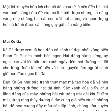
Một lời khuyên hữu ích cho cô dâu chú rể là nên đến bãi cát
vào buổi sáng sớm để vừa có thể bắt được những tia nắng
vàng nhẹ nhàng, bãi cát còn ướt hơi sương và quan trọng
hơn là tránh được cái nóng gay gắt của nắng biển.
Mũi Kê Gà
Kê Gà được xem là hòn đảo có cảnh trí đẹp nhất vùng
biển
Phan Thiết
, nép mình bên ngọn Hải đăng sừng sững, uy
nghi, cao vút lên bầu trời xanh ngày đêm soi đường chỉ lối
cho từng đoàn tàu về bến và tình nguyện làm người canh
giữ hòn đảo ngọc Kê Gà.
Đảo Kê Gà như bức tranh thủy mạc mà tạo hóa đã vẽ nên
bằng những đường nét tài tình. Sắc xanh của biển, chút
lãng đãng của mây, những bãi cát trắng trải dài khuất tầm
mắt, từng rặng thùy dương rì rào cùng gió biển và cả những
bãi đá hoa cương đầy màu sắc lấp lánh, chúng hòa quyện