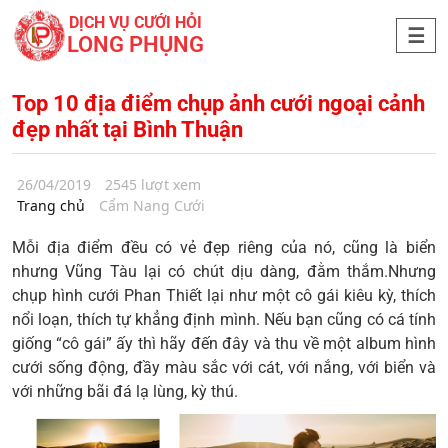
DỊCH VỤ CƯỚI HỎI
LONG PHỤNG
Top 10 địa điểm chụp ảnh cưới ngoại cảnh
đẹp nhất tại Bình Thuận
26/04/2019
2545 lượt xem
Trang chủ
Cẩm Nang Cưới
Mỗi địa điểm đều có vẻ đẹp riêng của nó, cũng là biển
nhưng Vũng Tàu lại có chút dịu dàng, đằm thắm.
Nhưng
chụp hình cưới Phan Thiết
lại như một cô gái kiêu kỳ, thích
nổi loạn, thích tự khẳng định mình. Nếu bạn cũng có cá tính
giống “cô gái” ấy thì hãy đến đây và thu về một album hình
cưới sống động, đầy màu sắc với cát, với nắng, với biển và
với những bãi đá lạ lùng, kỳ thú.