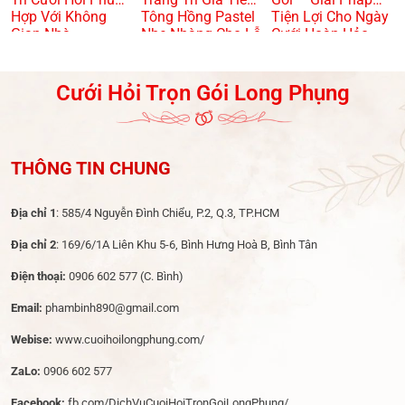
Hợp Với Không
Tông Hồng Pastel
Tiện Lợi Cho Ngày
Gian Nhà
Nhẹ Nhàng Cho Lễ
Cưới Hoàn Hảo
Dạm Ngõ
Cưới Hỏi Trọn Gói Long Phụng
THÔNG TIN CHUNG
Địa chỉ 1
: 585/4 Nguyễn Đình Chiểu, P.2, Q.3, TP.HCM
Địa chỉ 2
: 169/6/1A Liên Khu 5-6, Bình Hưng Hoà B, Bình Tân
Điện thoại:
0906 602 577
(C. Bình)
Email:
phambinh890@gmail.com
Webise:
www.cuoihoilongphung.com/
ZaLo:
0906 602 577
Facebook:
fb.com/DichVuCuoiHoiTronGoiLongPhung/