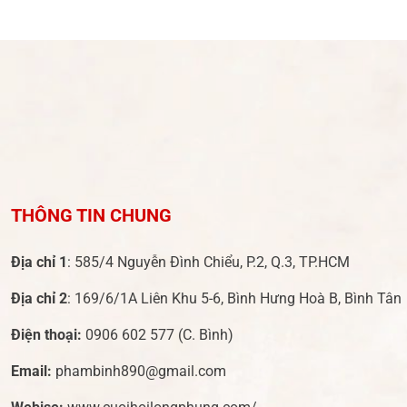
thân 
nhiên
và ki
chọn 
yếu t
khôn
mà vẫ
THÔNG TIN CHUNG
Địa chỉ 1
: 585/4 Nguyễn Đình Chiểu, P.2, Q.3, TP.HCM
Địa chỉ 2
: 169/6/1A Liên Khu 5-6, Bình Hưng Hoà B, Bình Tân
Điện thoại:
0906 602 577
(C. Bình)
Email:
phambinh890@gmail.com