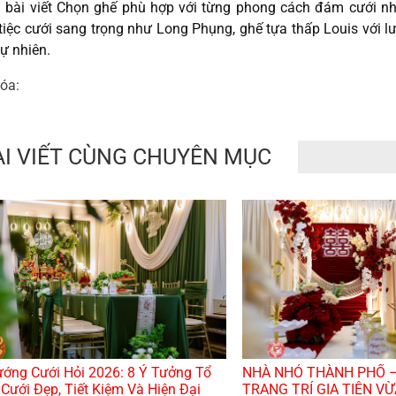
 bài viết Chọn ghế phù hợp với từng phong cách đám cưới n
tiệc cưới sang trọng như Long Phụng, ghế tựa thấp Louis với
tự nhiên.
óa:
ÀI VIẾT CÙNG CHUYÊN MỤC
ớng Cưới Hỏi 2026: 8 Ý Tưởng Tổ
NHÀ NHỎ THÀNH PHỐ –
Cưới Đẹp, Tiết Kiệm Và Hiện Đại
TRANG TRÍ GIA TIÊN V