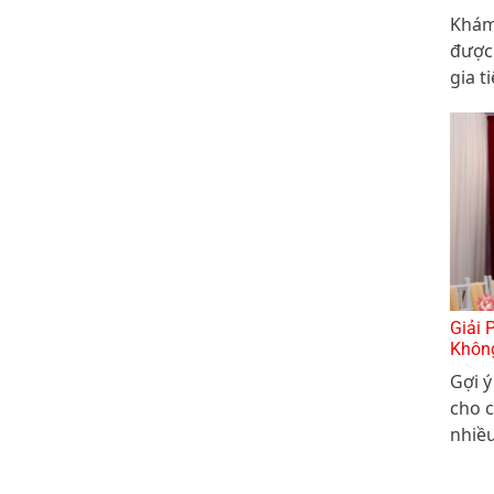
Khám
được 
gia t
cưới 
tiết 
Giải 
Khôn
Gợi 
cho c
nhiều
cưới,
tại n