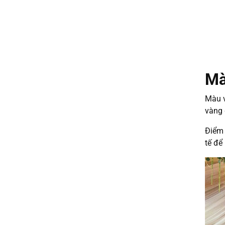
Mà
Màu v
vàng 
Điểm 
tế để