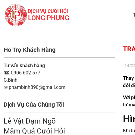
DỊCH VỤ CƯỚI HỎI
LONG PHỤNG
TRA
Hỗ Trợ Khách Hàng
Tư vấn khách hàng
14/0
☎
0906 602 577
Thay 
C.Bình
đôi đ
✉
phambinh890@gmail.com
Với p
Dịch Vụ Của Chúng Tôi
từ mà
Hì
Lễ Vật Dạm Ngõ
Mâm Quả Cưới Hỏi
Khi l