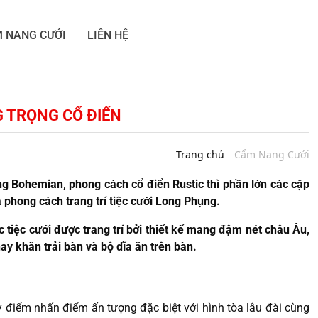
 NANG CƯỚI
LIÊN HỆ
 TRỌNG CỔ ĐIỂN
Trang chủ
Cẩm Nang Cưới
g Bohemian, phong cách cổ điển Rustic thì phần lớn các cặp
a phong cách trang trí tiệc cưới Long Phụng.
c tiệc cưới được trang trí bởi thiết kế mang đậm nét châu Âu,
ay khăn trải bàn và bộ dĩa ăn trên bàn.
y điểm nhấn điểm ấn tượng đặc biệt với hình tòa lâu đài cùng