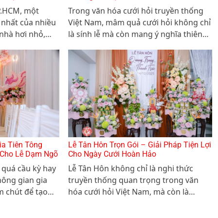
TP.HCM, một
Trong văn hóa cưới hỏi truyền thống
 nhất của nhiều
Việt Nam, mâm quả cưới hỏi không chỉ
 nhà hơi nhỏ,
là sính lễ mà còn mang ý nghĩa thiêng
gói gọn bàn thờ
liêng, thể hiện sự trân trọng của nhà
họ mà nhà vẫn
trai dành cho nhà gái. Mỗi loại quả,
ng linh?
mỗi lễ vật trong mâm quả đều gửi
gắm những lời chúc tốt đẹp về tình
yêu, hôn nhân, tài lộc và hạnh phúc
viên mãn cho đôi uyên ương.
ia Tiên Tông
Lễ Tân Hôn Trọn Gói – Giải Pháp Tiện Lợi
 Cho Lễ Dạm Ngõ
Cho Ngày Cưới Hoàn Hảo
quá cầu kỳ hay
Lễ Tân Hôn không chỉ là nghi thức
ông gian gia
truyền thống quan trọng trong văn
m chút để tạo
hóa cưới hỏi Việt Nam, mà còn là
tế và lưu lại
khoảnh khắc mở đầu cho hành trình
 cho ngày đầu
hôn nhân viên mãn của đôi uyên ương.