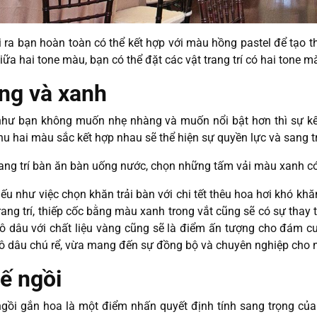
 ra bạn hoàn toàn có thể kết hợp với màu hồng pastel để tạo t
iữa hai tone màu, bạn có thể đặt các vật trang trí có hai tone 
ng và xanh
hư bạn không muốn nhẹ nhàng và muốn nổi bật hơn thì sự kế
Khu hai màu sắc kết hợp nhau sẽ thể hiện sự quyền lực và sang t
rang trí bàn ăn bàn uống nước, chọn những tấm vải màu xanh c
ếu như việc chọn khăn trải bàn với chi tết thêu hoa hơi khó kh
rang trí, thiếp cốc bằng màu xanh trong vắt cũng sẽ có sự thay t
ô dâu với chất liệu vàng cũng sẽ là điểm ấn tượng cho đám cướ
ô dâu chú rể, vừa mang đến sự đồng bộ và chuyên nghiệp cho n
ế ngồi
gồi gắn hoa là một điểm nhấn quyết định tính sang trọng của