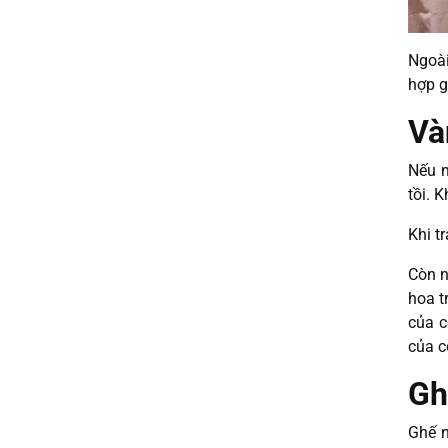
Ngoài
hợp g
Và
Nếu n
tồi. 
Khi t
Còn n
hoa t
của c
của c
Gh
Ghế n