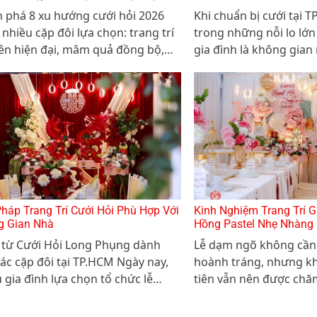
TRANG TRỌNG? 🏠🌸
 phá 8 xu hướng cưới hỏi 2026
Khi chuẩn bị cưới tại 
nhiều cặp đôi lựa chọn: trang trí
trong những nỗi lo lớn
iên hiện đại, mâm quả đồng bộ,
gia đình là không gian
hỏi trọn gói và bí quyết tổ chức
chật hẹp. Làm sao để 
kiệm nhưng sang trọng.
gia tiên, bàn ghế hai 
thoáng, lên hình vẫn lu
Pháp Trang Trí Cưới Hỏi Phù Hợp Với
Kinh Nghiệm Trang Trí G
g Gian Nhà
Hồng Pastel Nhẹ Nhàng
ý từ Cưới Hỏi Long Phụng dành
Lễ dạm ngõ không cần 
ác cặp đôi tại TP.HCM Ngày nay,
hoành tráng, nhưng kh
 gia đình lựa chọn tổ chức lễ
tiên vẫn nên được chă
 lễ gia tiên hoặc lễ đính hôn ngay
cảm giác ấm cúng, tinh 
hà để giữ không khí ấm cúng,
những khung hình đẹp