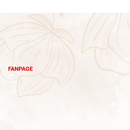
i hỏi.
Để buổi lễ diễn ra trang trọng – hài
hòa – trọn vẹn ý nghĩa, việc chuẩn bị
mâm quả, trang trí gia tiên và không
gian lễ là yếu tố không thể xem nhẹ.
Với nhiều năm kinh nghiệm tại
TP.HCM, Cưới Hỏi Long Phụng chia sẻ
cẩm nang chi tiết giúp gia đình và cặp
đôi chuẩn bị lễ Tân Hôn đúng chuẩn,
tiết kiệm thời gian nhưng vẫn giữ trọn
giá trị truyền thống.
FANPAGE