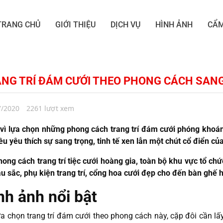
TRANG CHỦ
GIỚI THIỆU
DỊCH VỤ
HÌNH ẢNH
CẨM
NG TRÍ ĐÁM CƯỚI THEO PHONG CÁCH SANG
7/2020
2261 lượt xem
vì lựa chọn những phong cách trang trí đám cưới phóng khoán
ều yêu thích sự sang trọng, tinh tế xen lẫn một chút cổ điển củ
hong cách trang trí tiệc cưới hoàng gia, toàn bộ khu vực tổ chứ
u sắc, phụ kiện trang trí, cổng hoa cưới đẹp cho đến bàn ghế h
nh ảnh nổi bật
ựa chọn trang trí đám cưới theo phong cách này, cặp đôi cần lấ