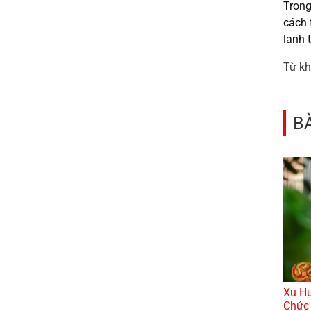
Trong
cách 
lanh 
Từ kh
B
Xu Hư
Chức 