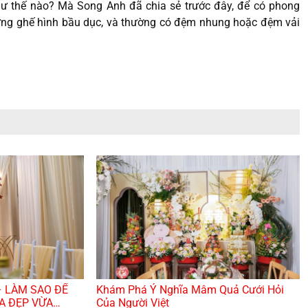
hư thế nào? Mà Song Anh đã chia sẻ trước đây, để có phong
 lưng ghế hình bầu dục, và thường có đệm nhung hoặc đệm vải
 LÀM SAO ĐỂ
Khám Phá Ý Nghĩa Mâm Quả Cưới Hỏi
ỪA ĐẸP VỪA
Của Người Việt