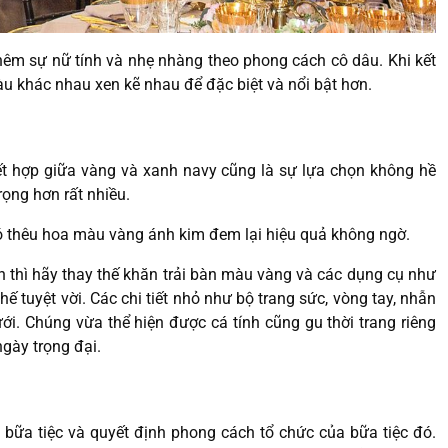
hêm sự nữ tính và nhẹ nhàng theo phong cách cô dâu. Khi kết
màu khác nhau xen kẽ nhau để đặc biệt và nổi bật hơn.
t hợp giữa vàng và xanh navy cũng là sự lựa chọn không hề
rọng hơn rất nhiều.
ó thêu hoa màu vàng ánh kim đem lại hiệu quả không ngờ.
ăn thì hãy thay thế khăn trải bàn màu vàng và các dụng cụ như
hế tuyệt vời. Các chi tiết nhỏ như bộ trang sức, vòng tay, nhẫn
i. Chúng vừa thể hiện được cá tính cũng gu thời trang riêng
gày trọng đại.
 bữa tiệc và quyết định phong cách tổ chức của bữa tiệc đó.