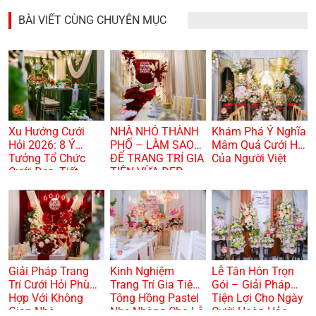
BÀI VIẾT CÙNG CHUYÊN MỤC
Xu Hướng Cưới
NHÀ NHỎ THÀNH
Khám Phá Ý Nghĩa
Hỏi 2026: 8 Ý
PHỐ – LÀM SAO
Mâm Quả Cưới Hỏi
Tưởng Tổ Chức
ĐỂ TRANG TRÍ GIA
Của Người Việt
Cưới Đẹp, Tiết
TIÊN VỪA ĐẸP
Kiệm Và Hiện Đại
VỪA TRANG
TRỌNG? 🏠🌸
Giải Pháp Trang
Kinh Nghiệm
Lễ Tân Hôn Trọn
Trí Cưới Hỏi Phù
Trang Trí Gia Tiên
Gói – Giải Pháp
Hợp Với Không
Tông Hồng Pastel
Tiện Lợi Cho Ngày
Gian Nhà
Nhẹ Nhàng Cho Lễ
Cưới Hoàn Hảo