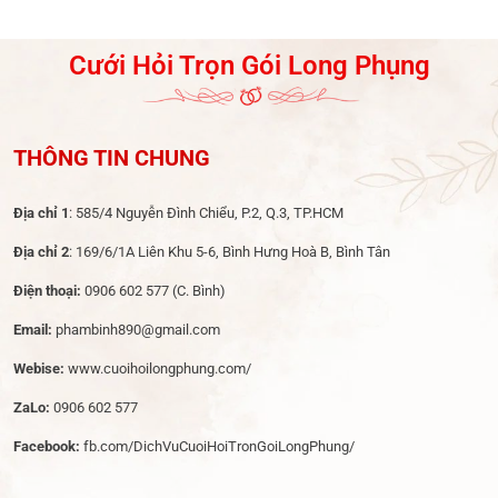
Dạm Ngõ
Cưới Hỏi Trọn Gói Long Phụng
THÔNG TIN CHUNG
Địa chỉ 1
: 585/4 Nguyễn Đình Chiểu, P.2, Q.3, TP.HCM
Địa chỉ 2
: 169/6/1A Liên Khu 5-6, Bình Hưng Hoà B, Bình Tân
Điện thoại:
0906 602 577
(C. Bình)
Email:
phambinh890@gmail.com
Webise:
www.cuoihoilongphung.com/
ZaLo:
0906 602 577
Facebook:
fb.com/DichVuCuoiHoiTronGoiLongPhung/