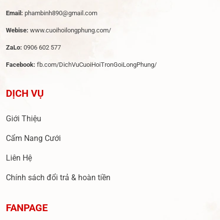
Email:
phambinh890@gmail.com
Webise:
www.cuoihoilongphung.com/
ZaLo:
0906 602 577
Facebook:
fb.com/DichVuCuoiHoiTronGoiLongPhung/
DỊCH VỤ
Giới Thiệu
Cẩm Nang Cưới
Liên Hệ
Chính sách đổi trả & hoàn tiền
FANPAGE