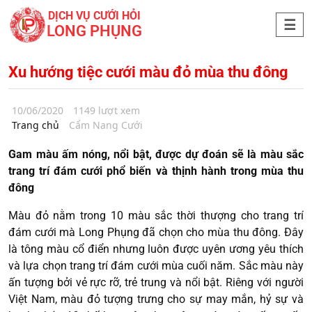
DỊCH VỤ CƯỚI HỎI
LONG PHỤNG
Xu hướng tiệc cưới màu đỏ mùa thu đông
10/06/2020
1149 lượt xem
Trang chủ
Cẩm Nang Cưới
Gam màu ấm nóng, nổi bật, được dự đoán sẽ là màu sắc
trang trí đám cưới phổ biến và thịnh hành trong mùa thu
đông
Màu đỏ nằm trong 10 màu sắc thời thượng cho trang trí
đám cưới mà Long Phụng đã chọn cho mùa thu đông. Đây
là tông màu cổ điển nhưng luôn được uyên ương yêu thích
và lựa chọn trang trí đám cưới mùa cuối năm. Sắc màu này
ấn tượng bởi vẻ rực rỡ, trẻ trung và nổi bật. Riêng với người
Việt Nam, màu đỏ tượng trưng cho sự may mắn, hỷ sự và