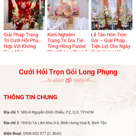
TRỌNG? 🏠🌸
Giải Pháp Trang
Kinh Nghiệm
Lễ Tân Hôn Trọn
Trí Cưới Hỏi Phù
Trang Trí Gia Tiên
Gói – Giải Pháp
Hợp Với Không
Tông Hồng Pastel
Tiện Lợi Cho Ngày
Gian Nhà
Nhẹ Nhàng Cho Lễ
Cưới Hoàn Hảo
Dạm Ngõ
Cưới Hỏi Trọn Gói Long Phụng
THÔNG TIN CHUNG
Địa chỉ 1
: 585/4 Nguyễn Đình Chiểu, P.2, Q.3, TP.HCM
Địa chỉ 2
: 169/6/1A Liên Khu 5-6, Bình Hưng Hoà B, Bình Tân
Điện thoại:
0906 602 577
(C. Bình)