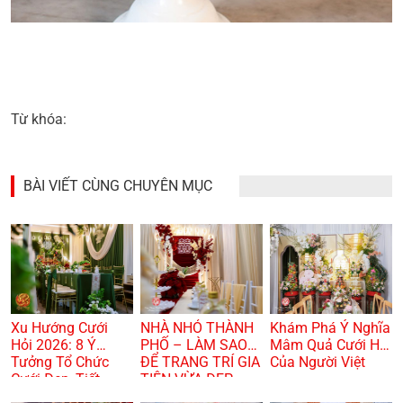
Từ khóa:
BÀI VIẾT CÙNG CHUYÊN MỤC
Xu Hướng Cưới
NHÀ NHỎ THÀNH
Khám Phá Ý Nghĩa
Hỏi 2026: 8 Ý
PHỐ – LÀM SAO
Mâm Quả Cưới Hỏi
Tưởng Tổ Chức
ĐỂ TRANG TRÍ GIA
Của Người Việt
Cưới Đẹp, Tiết
TIÊN VỪA ĐẸP
Kiệm Và Hiện Đại
VỪA TRANG