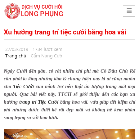
DỊCH VỤ CƯỚI HỎI
LONG PHỤNG
Xu hướng trang trí tiệc cưới băng hoa vải
27/03/2019
1734 lượt xem
Trang chủ
Cẩm Nang Cưới
Ngày Cưới đến gần, có rất nhiều chi phí mà Cô Dâu Chú Rể
cần phải lo lắng nhưng tâm lý chung hiện nay là ai cũng muốn
cho
Tiệc Cưới
của mình trở nên thật ấn tượng trong mắt mọi
người. Qua bài viết này, TTCH sẽ giới thiệu đến các bạn xu
hướng
trang trí Tiệc Cưới
bằng hoa vải, vừa giúp tiết kiệm chi
phí nhưng được thiết kế rất đẹp mắt và không hề kém phần
sang trọng so với hoa tươi.