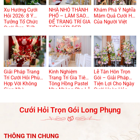
Xu Hướng Cưới
NHÀ NHỎ THÀNH
Khám Phá Ý Nghĩa
Hỏi 2026: 8 Ý
PHỐ – LÀM SAO
Mâm Quả Cưới Hỏi
Tưởng Tổ Chức
ĐỂ TRANG TRÍ GIA
Của Người Việt
Cưới Đẹp, Tiết
TIÊN VỪA ĐẸP
Kiệm Và Hiện Đại
VỪA TRANG
TRỌNG? 🏠🌸
Giải Pháp Trang
Kinh Nghiệm
Lễ Tân Hôn Trọn
Trí Cưới Hỏi Phù
Trang Trí Gia Tiên
Gói – Giải Pháp
Hợp Với Không
Tông Hồng Pastel
Tiện Lợi Cho Ngày
Gian Nhà
Nhẹ Nhàng Cho Lễ
Cưới Hoàn Hảo
Dạm Ngõ
Cưới Hỏi Trọn Gói Long Phụng
THÔNG TIN CHUNG