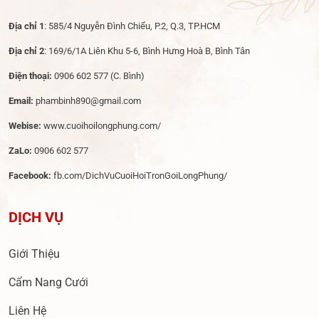
Địa chỉ 1
: 585/4 Nguyễn Đình Chiểu, P.2, Q.3, TP.HCM
Địa chỉ 2
: 169/6/1A Liên Khu 5-6, Bình Hưng Hoà B, Bình Tân
Điện thoại:
0906 602 577
(C. Bình)
Email:
phambinh890@gmail.com
Webise:
www.cuoihoilongphung.com/
ZaLo:
0906 602 577
Facebook:
fb.com/DichVuCuoiHoiTronGoiLongPhung/
DỊCH VỤ
Giới Thiệu
Cẩm Nang Cưới
Liên Hệ