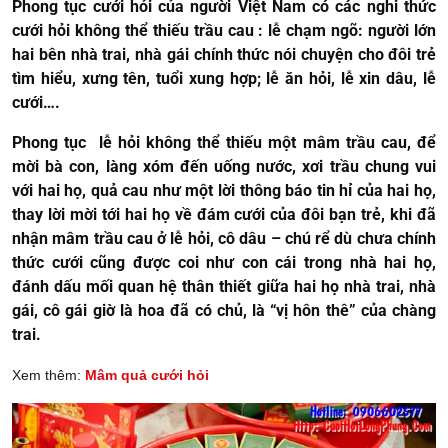
Phong tục cưới hỏi của người Việt Nam có các nghi thức
cưới hỏi không thể thiếu trầu cau : lễ chạm ngõ: người lớn
hai bên nhà trai, nhà gái chính thức nói chuyện cho đôi trẻ
tìm hiểu, xưng tên, tuổi xung hợp; lễ ăn hỏi, lễ xin dâu, lễ
cưới….
Phong tục lễ hỏi không thể thiếu một mâm trầu cau, để
mời bà con, làng xóm đến uống nước, xơi trầu chung vui
với hai họ, quả cau như một lời thông báo tin hỉ của hai họ,
thay lời mời tới hai họ về đám cưới của đôi bạn trẻ, khi đã
nhận mâm trầu cau ở lễ hỏi, cô dâu – chú rể dù chưa chính
thức cưới cũng được coi như con cái trong nhà hai họ,
đánh dấu mối quan hệ thân thiết giữa hai họ nhà trai, nhà
gái, cô gái giờ là hoa đã có chủ, là “vị hôn thê” của chàng
trai.
Xem thêm:
Mâm quả cưới hỏi