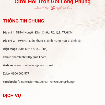
Cưới Hỏi Trọn Gói Long Phụng
THÔNG TIN CHUNG
Địa chỉ 1
: 585/4 Nguyễn Đình Chiểu, P.2, Q.3, TP.HCM
Địa chỉ 2
: 169/6/1A Liên Khu 5-6, Bình Hưng Hoà B, Bình Tân
Điện thoại:
0906 602 577
(C. Bình)
Email:
phambinh890@gmail.com
Webise:
www.cuoihoilongphung.com/
ZaLo:
0906 602 577
Facebook:
fb.com/DichVuCuoiHoiTronGoiLongPhung/
DỊCH VỤ