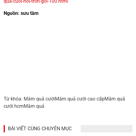
qua-cuoi-hoi-tron-goi-100.html
Nguồn: sưu tầm
Từ khóa:
Mâm quả cưới
Mâm quả cưới cao cấp
Mâm quả
cưới hcm
Mâm quả
BÀI VIẾT CÙNG CHUYÊN MỤC