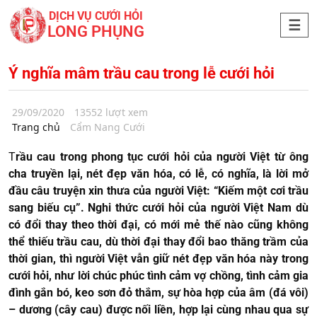
DỊCH VỤ CƯỚI HỎI
LONG PHỤNG
Ý nghĩa mâm trầu cau trong lễ cưới hỏi
29/09/2020
13552 lượt xem
Trang chủ
Cẩm Nang Cưới
T
rầu cau trong phong tục cưới hỏi của người Việt từ ông
cha truyền lại, nét đẹp văn hóa, có lễ, có nghĩa, là lời mở
đầu câu truyện xin thưa của người Việt: “Kiếm một cơi trầu
sang biếu cụ”. Nghi thức cưới hỏi của người Việt Nam dù
có đổi thay theo thời đại, có mới mẻ thế nào cũng không
thể thiếu trầu cau, dù thời đại thay đổi bao thăng trầm của
thời gian, thì người Việt vẫn giữ nét đẹp văn hóa này trong
cưới hỏi, như lời chúc phúc tình cảm vợ chồng, tình cảm gia
đình gắn bó, keo sơn đỏ thắm, sự hòa hợp của âm (đá vôi)
– dương (cây cau) được nối liền, hợp lại cùng nhau qua sự