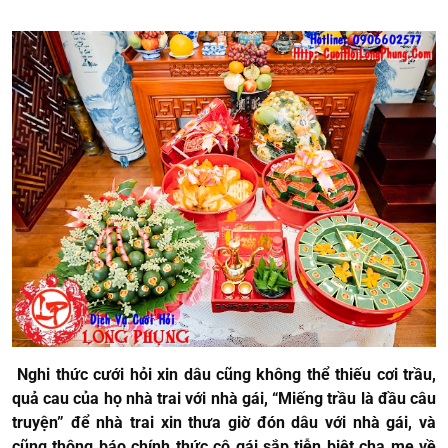
Nghi thức cưới hỏi xin dâu cũng không thể thiếu cơi trầu,
quả cau của họ nhà trai với nhà gái, “Miếng trầu là đầu câu
truyện” để nhà trai xin thưa giờ đón dâu với nhà gái, và
cũng thông báo chính thức cô gái sắp tiễn biệt cha mẹ về