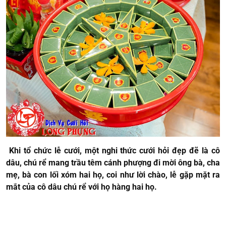
Khi tổ chức lễ cưới, một nghi thức cưới hỏi đẹp đẽ là cô
dâu, chú rể mang trầu têm cánh phượng đi mời ông bà, cha
mẹ, bà con lối xóm hai họ, coi như lời chào, lễ gặp mặt ra
mắt của cô dâu chú rể với họ hàng hai họ.