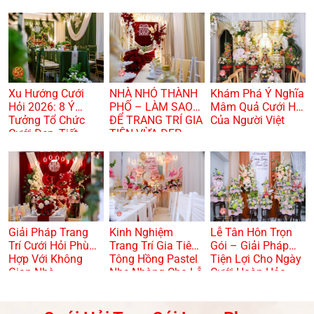
Xu Hướng Cưới
NHÀ NHỎ THÀNH
Khám Phá Ý Nghĩa
Hỏi 2026: 8 Ý
PHỐ – LÀM SAO
Mâm Quả Cưới Hỏi
Tưởng Tổ Chức
ĐỂ TRANG TRÍ GIA
Của Người Việt
Cưới Đẹp, Tiết
TIÊN VỪA ĐẸP
Kiệm Và Hiện Đại
VỪA TRANG
TRỌNG? 🏠🌸
Giải Pháp Trang
Kinh Nghiệm
Lễ Tân Hôn Trọn
Trí Cưới Hỏi Phù
Trang Trí Gia Tiên
Gói – Giải Pháp
Hợp Với Không
Tông Hồng Pastel
Tiện Lợi Cho Ngày
Gian Nhà
Nhẹ Nhàng Cho Lễ
Cưới Hoàn Hảo
Dạm Ngõ