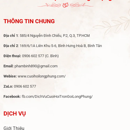
THÔNG TIN CHUNG
Địa chỉ 1
: 585/4 Nguyễn Đình Chiểu, P.2, Q.3, TP.HCM
Địa chỉ 2
: 169/6/1A Liên Khu 5-6, Bình Hưng Hoà B, Bình Tân
Điện thoại:
0906 602 577
(C. Bình)
Email:
phambinh890@gmail.com
Webise:
www.cuoihoilongphung.com/
ZaLo:
0906 602 577
Facebook:
fb.com/DichVuCuoiHoiTronGoiLongPhung/
DỊCH VỤ
Giới Thiệu