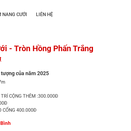
 NANG CƯỚI
LIÊN HỆ
ới - Tròn Hồng Phấn Trắng
đ
n tượng của năm 2025
.7m
TRÍ CỘNG THÊM :300.000Đ
00Đ
 CỔNG 400.000Đ
.Bình