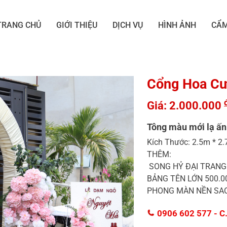
TRANG CHỦ
GIỚI THIỆU
DỊCH VỤ
HÌNH ẢNH
CẨM
Cổng Hoa Cư
Giá: 2.000.000
Tông màu mới lạ ấ
Kích Thước: 2.5m * 2
THÊM:
SONG HỶ ĐẠI TRANG 
BẢNG TÊN LỚN 500.0
PHONG MÀN NỀN SAO
0906 602 577
- C