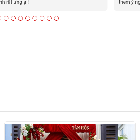
nh rất ưng ạ !
thêm ý n