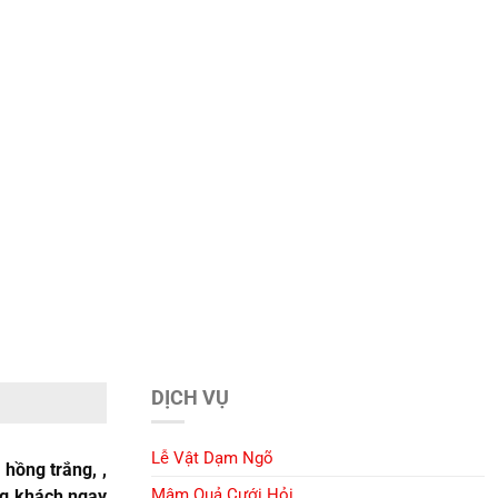
DỊCH VỤ
Lễ Vật Dạm Ngõ
hồng trắng, ,
Mâm Quả Cưới Hỏi
ng khách ngay