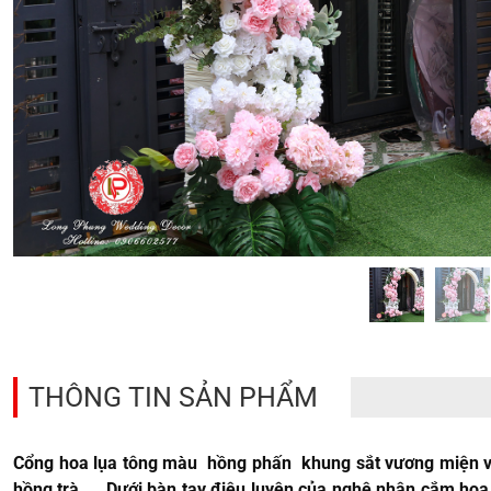
THÔNG TIN SẢN PHẨM
Cổng hoa lụa tông màu hồng phấn khung sắt vương miện vàn
hồng trà ....Dưới bàn tay điêu luyện của nghệ nhân cắm h