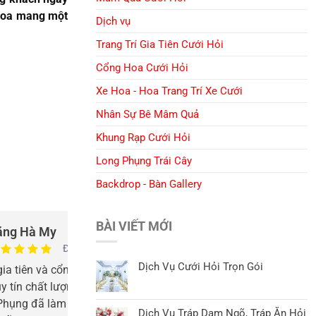
 hoa mang một
Dịch vụ
Trang Trí Gia Tiên Cưới Hỏi
Cổng Hoa Cưới Hỏi
Xe Hoa - Hoa Trang Trí Xe Cưới
Nhân Sự Bê Mâm Quả
Khung Rạp Cưới Hỏi
Long Phụng Trái Cây
Backdrop - Bàn Gallery
BÀI VIẾT MỚI
ặng Hà My
Nguyễn
Đáng tin cậy
Dịch Vụ Cưới Hỏi Trọn Gói
 gia tiên và cổng hoa cưới đẹp, dịch vụ
Cổng hoa kết đẹp
uy tín chất lượng. Tư vấn nhiệt tình. Cảm
mình lựa chọn. T
Phụng đã làm nên ngày vui 2 đứa mình
hỏi uy tín tại H
Dịch Vụ Tráp Dạm Ngõ, Tráp Ăn Hỏi