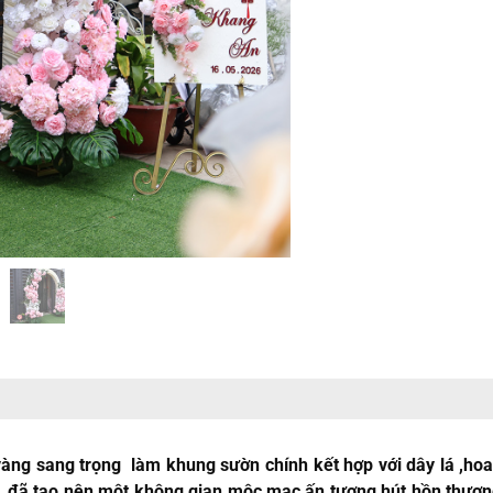
g sang trọng làm khung sườn chính kết hợp với dây lá ,hoa 
oa đã tạo nên một không gian mộc mạc,ấn tượng hút hồn thượ