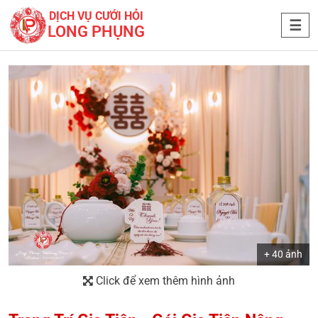
DỊCH VỤ CƯỚI HỎI
LONG PHỤNG
+ 40 ảnh
Click để xem thêm hình ảnh