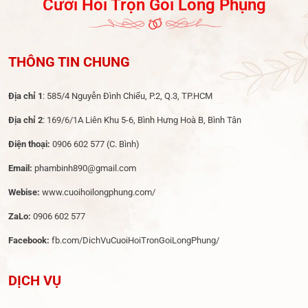
Cưới Hỏi Trọn Gói Long Phụng
THÔNG TIN CHUNG
Địa chỉ 1
: 585/4 Nguyễn Đình Chiểu, P.2, Q.3, TP.HCM
Địa chỉ 2
: 169/6/1A Liên Khu 5-6, Bình Hưng Hoà B, Bình Tân
Điện thoại:
0906 602 577
(C. Bình)
Email:
phambinh890@gmail.com
Webise:
www.cuoihoilongphung.com/
ZaLo:
0906 602 577
Facebook:
fb.com/DichVuCuoiHoiTronGoiLongPhung/
DỊCH VỤ