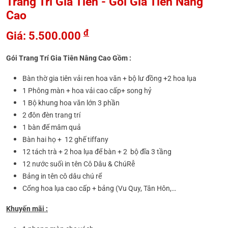
Trang Trí Gia Tiên - Gói Gia Tiên Nâng
Cao
đ
Giá: 5.500.000
Gói Trang Trí Gia Tiên Nâng Cao Gồm :
Bàn thờ gia tiên vải ren hoa văn + bộ lư đồng +2 hoa lụa
1 Phông màn + hoa vải cao cấp+ song hỷ
1 Bộ khung hoa văn lớn 3 phần
2 đôn đèn trang trí
1 bàn để mâm quả
Bàn hai họ + 12 ghế tiffany
12 tách trà + 2 hoa lụa để bàn + 2 bộ đĩa 3 tầng
12 nước suối in tên Cô Dâu & ChúRễ
Bảng in tên cô dâu chú rể
Cổng hoa lụa cao cấp + bảng (Vu Quy, Tân Hôn,…
Khuyến mãi :