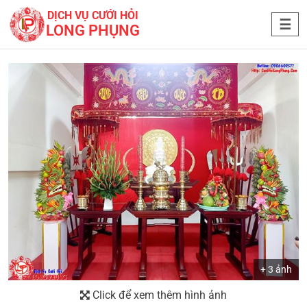
DỊCH VỤ CƯỚI HỎI
LONG PHỤNG
+ 3 ảnh
Click để xem thêm hình ảnh