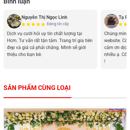
Bình luận
Nguyễn Thị Ngọc Linh
Tạ P
Đáng tin cậy
Dịch vụ cưới hỏi uy tín chất lượng tại
Chúng mình 
Hcm. Tư vấn rất tận tâm. Trang trí gia tiên
website. Cô 
đẹp và giá cả phải chăng. Mình sẽ giới
cảm ơn dịch
thiệu cho bạn bè.
nhiều ạ. Cổn
!
SẢN PHẨM CÙNG LOẠI