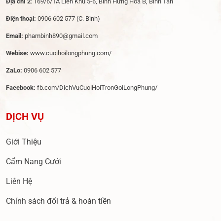
Địa chỉ 2
: 169/6/1A Liên Khu 5-6, Bình Hưng Hoà B, Bình Tân
Điện thoại:
0906 602 577
(C. Bình)
Email:
phambinh890@gmail.com
Webise:
www.cuoihoilongphung.com/
ZaLo:
0906 602 577
Facebook:
fb.com/DichVuCuoiHoiTronGoiLongPhung/
DỊCH VỤ
Giới Thiệu
Cẩm Nang Cưới
Liên Hệ
Chính sách đổi trả & hoàn tiền