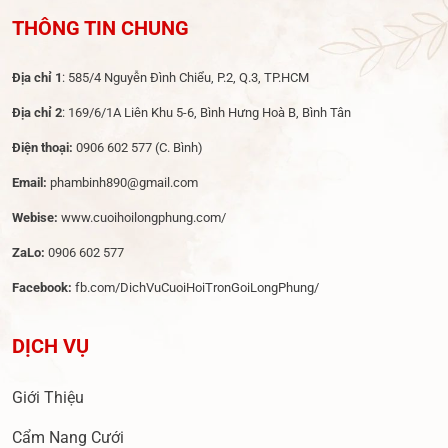
THÔNG TIN CHUNG
Địa chỉ 1
: 585/4 Nguyễn Đình Chiểu, P.2, Q.3, TP.HCM
Địa chỉ 2
: 169/6/1A Liên Khu 5-6, Bình Hưng Hoà B, Bình Tân
Điện thoại:
0906 602 577
(C. Bình)
Email:
phambinh890@gmail.com
Webise:
www.cuoihoilongphung.com/
ZaLo:
0906 602 577
Facebook:
fb.com/DichVuCuoiHoiTronGoiLongPhung/
DỊCH VỤ
Giới Thiệu
Cẩm Nang Cưới