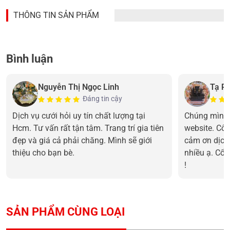
THÔNG TIN SẢN PHẨM
Bình luận
Nguyễn Thị Ngọc Linh
Tạ P
Đáng tin cậy
Dịch vụ cưới hỏi uy tín chất lượng tại
Chúng mình 
Hcm. Tư vấn rất tận tâm. Trang trí gia tiên
website. Cô 
đẹp và giá cả phải chăng. Mình sẽ giới
cảm ơn dịch
thiệu cho bạn bè.
nhiều ạ. Cổn
!
SẢN PHẨM CÙNG LOẠI