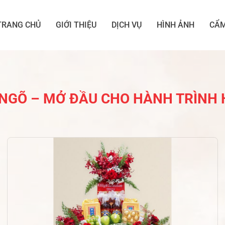
TRANG CHỦ
GIỚI THIỆU
DỊCH VỤ
HÌNH ẢNH
CẨM
 NGÕ – MỞ ĐẦU CHO HÀNH TRÌNH 