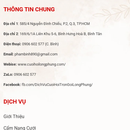
THÔNG TIN CHUNG
Địa chỉ 1
: 585/4 Nguyễn Đình Chiểu, P.2, Q.3, TP.HCM
Địa chỉ 2
: 169/6/1A Liên Khu 5-6, Bình Hưng Hoà B, Bình Tân
Điện thoại:
0906 602 577
(C. Bình)
Email:
phambinh890@gmail.com
Webise:
www.cuoihoilongphung.com/
ZaLo:
0906 602 577
Facebook:
fb.com/DichVuCuoiHoiTronGoiLongPhung/
DỊCH VỤ
Giới Thiệu
Cẩm Nang Cưới