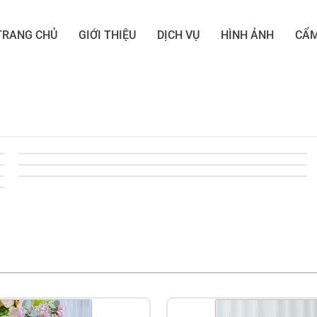
TRANG CHỦ
GIỚI THIỆU
DỊCH VỤ
HÌNH ẢNH
CẨM