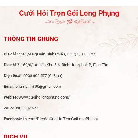
Cưới Hỏi Trọn Gói Long Phụng
THÔNG TIN CHUNG
Địa chỉ 1
: 585/4 Nguyễn Đình Chiểu, P.2, Q.3, TP.HCM
Địa chỉ 2
: 169/6/1A Liên Khu 5-6, Bình Hưng Hoà B, Bình Tân
Điện thoại:
0906 602 577
(C. Bình)
Email:
phambinh890@gmail.com
Webise:
www.cuoihoilongphung.com/
ZaLo:
0906 602 577
Facebook:
fb.com/DichVuCuoiHoiTronGoiLongPhung/
DỊCH VỤ