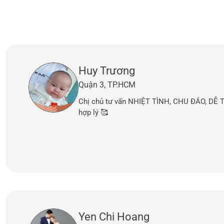
Huy Trương
Quận 3, TP.HCM
Chị chủ tư vấn NHIỆT TÌNH, CHU ĐÁO, DỄ
hợp lý 🥰
Yen Chi Hoang