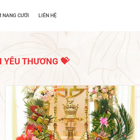
 NANG CƯỚI
LIÊN HỆ
I YÊU THƯƠNG 💝