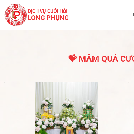
DỊCH VỤ CƯỚI HỎI
LONG PHỤNG
💝 MÂM QUẢ CƯỚ