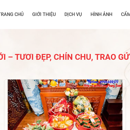
TRANG CHỦ
GIỚI THIỆU
DỊCH VỤ
HÌNH ẢNH
CẨM
I – TƯƠI ĐẸP, CHỈN CHU, TRAO GỬ