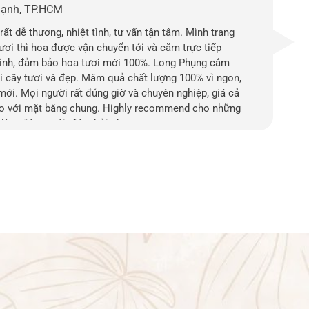
hạnh, TP.HCM
rất dễ thương, nhiệt tình, tư vấn tận tâm. Mình trang
tươi thì hoa được vận chuyển tới và cắm trực tiếp
ình, đảm bảo hoa tươi mới 100%. Long Phụng cắm
ái cây tươi và đẹp. Mâm quả chất lượng 100% vì ngon,
mới. Mọi người rất đúng giờ và chuyên nghiệp, giá cả
so với mặt bằng chung. Highly recommend cho những
 làm đám cưới, đám hỏi nha.