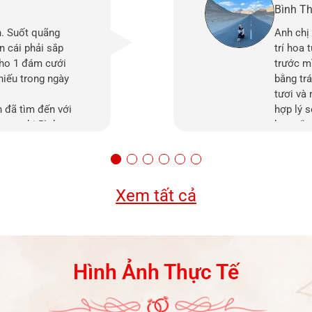
Bình T
h. Suốt quãng
Anh chị 
n cái phải sắp
trí hoa 
 cho 1 đám cưới
trước m
thiếu trong ngày
bằng tr
tươi và 
 đã tìm đến với
hợp lý 
ợc chị Bình tư
bạn sắp
 hợp với diện tích
ình. Với kinh
chị đã hướng dẫn
 cưới trọn vẹn
Xem tất cả
 lại hình cưới mà
 vẹn đúng nghĩa.
Hình Ảnh Thực Tế