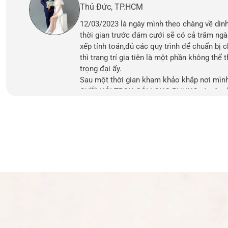
Thủ Đức, TP.HCM
12/03/2023 là ngày mình theo chàng về din
thời gian trước đám cưới sẽ có cả trăm ngà
xếp tính toán,đủ các quy trình để chuẩn bị
thì trang trí gia tiên là một phần không thể 
trọng đại ấy.
Sau một thời gian kham khảo khắp nơi mình
CƯỚI HỎI TRỌN GÓI LONG PHỤNG và gặp đư
vấn về các gói trang trí,cách bày trí cho phù
nhà cũng như mong muốn của mình và gia đ
nghiệm lâu năm làm trang trí cưới hỏi nên 
và hỗ trợ rất nhiệt tình giúp mình có 1 ngày
không có thiếu sót gì trong ngày trọng đại.
Hôm nay là tròn 1 tháng ngày cưới ngồi xem
cứ ngỡ mới ngày hôm qua, 1 ngày cưới trọn
Vợ chồng e cám ơn chị Bình rất nhiều!!!!