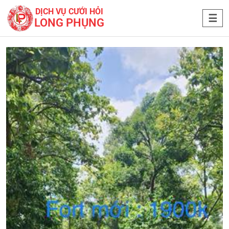
DỊCH VỤ CƯỚI HỎI
LONG PHỤNG