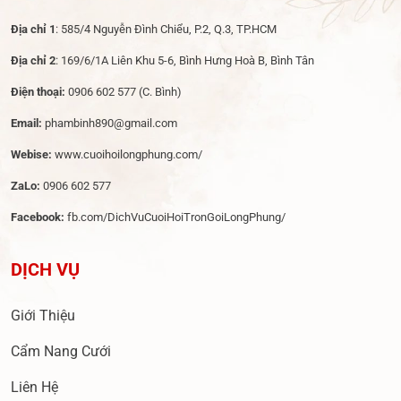
Địa chỉ 1
: 585/4 Nguyễn Đình Chiểu, P.2, Q.3, TP.HCM
Địa chỉ 2
: 169/6/1A Liên Khu 5-6, Bình Hưng Hoà B, Bình Tân
Điện thoại:
0906 602 577
(C. Bình)
Email:
phambinh890@gmail.com
Webise:
www.cuoihoilongphung.com/
ZaLo:
0906 602 577
Facebook:
fb.com/DichVuCuoiHoiTronGoiLongPhung/
DỊCH VỤ
Giới Thiệu
Cẩm Nang Cưới
Liên Hệ