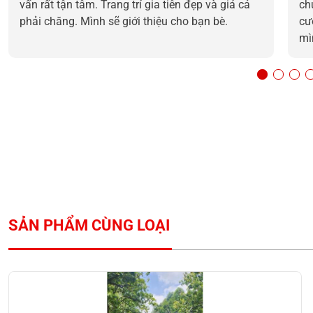
vấn rất tận tâm. Trang trí gia tiên đẹp và giá cả
ch
phải chăng. Mình sẽ giới thiệu cho bạn bè.
cư
mì
SẢN PHẨM CÙNG LOẠI