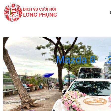
DỊCH VỤ CƯỚI HỎI
LONG PHỤNG