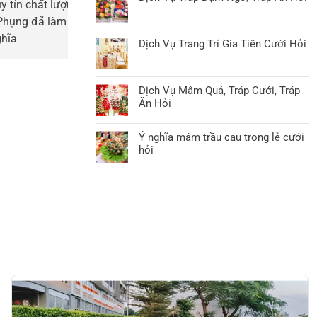
uy tín chất lượng. Tư vấn nhiệt tình. Cảm
mình lựa chọn. T
Phụng đã làm nên ngày vui 2 đứa mình
hỏi uy tín tại H
ghĩa
Dịch Vụ Trang Trí Gia Tiên Cưới Hỏi
Dịch Vụ Mâm Quả, Tráp Cưới, Tráp
Ăn Hỏi
Ý nghĩa mâm trầu cau trong lễ cưới
hỏi