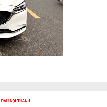
C DÂU NỘI THÀNH