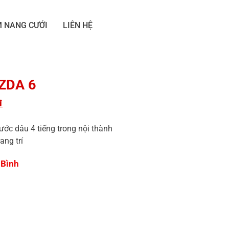
 NANG CƯỚI
LIÊN HỆ
ZDA 6
đ
 rước dâu 4 tiếng trong nội thành
ang trí
.Bình