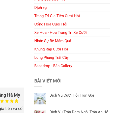
Dịch vụ
Trang Trí Gia Tiên Cưới Hỏi
Cổng Hoa Cưới Hỏi
Xe Hoa - Hoa Trang Trí Xe Cưới
Nhân Sự Bê Mâm Quả
Khung Rạp Cưới Hỏi
Long Phụng Trái Cây
Backdrop - Bàn Gallery
BÀI VIẾT MỚI
ặng Hà My
Nguyễn
Dịch Vụ Cưới Hỏi Trọn Gói
Đáng tin cậy
 gia tiên và cổng hoa cưới đẹp, dịch vụ
Cổng hoa kết đẹp
Dịch Vụ Tráp Dạm Ngõ, Tráp Ăn Hỏi