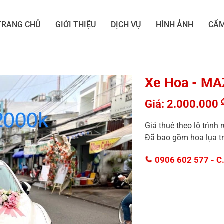
TRANG CHỦ
GIỚI THIỆU
DỊCH VỤ
HÌNH ẢNH
CẨM
Xe Hoa - MA
Giá: 2.000.000
Giá thuê theo lộ trình
Đã bao gồm hoa lụa tr
0906 602 577
- C