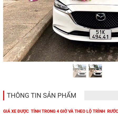
THÔNG TIN SẢN PHẨM
GIÁ XE ĐƯỢC TÍNH TRONG 4 GIỜ VÀ THEO LỘ TRÌNH RƯỚ