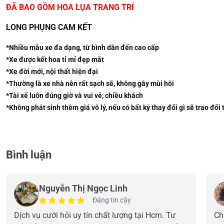
ĐÃ BAO GỒM HOA LỤA TRANG TRÍ
LONG PHỤNG CAM KẾT
*Nhiều mẫu xe đa dạng, từ bình dân đến cao cấp
*Xe được kết hoa tỉ mỉ đẹp mắt
*Xe đời mới, nội thất hiện đại
*Thường là xe nhà nên rất sạch sẽ, không gây mùi hôi
*Tài xế luôn đúng giờ và vui vẻ, chiều khách
*Không phát sinh thêm giá vô lý, nếu có bất kỳ thay đổi gì sẽ trao đổi
Bình luận
Nguyễn Thị Ngọc Linh
Đáng tin cậy
Dịch vụ cưới hỏi uy tín chất lượng tại Hcm. Tư
Ch