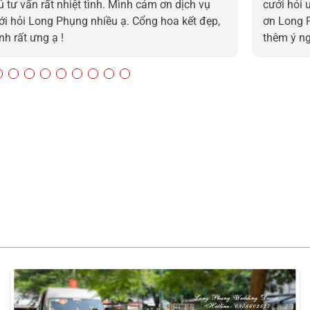
ủ tư vấn rất nhiệt tình. Mình cảm ơn dịch vụ
cưới hỏi 
ới hỏi Long Phụng nhiều ạ. Cổng hoa kết đẹp,
ơn Long 
nh rất ưng ạ !
thêm ý n