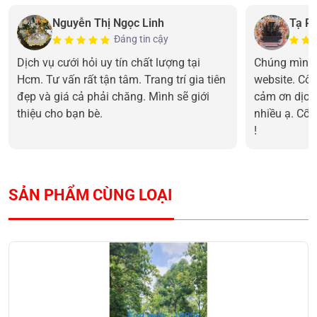
Nguyễn Thị Ngọc Linh
Tạ P
Đáng tin cậy
Dịch vụ cưới hỏi uy tín chất lượng tại
Chúng mình 
Hcm. Tư vấn rất tận tâm. Trang trí gia tiên
website. Cô 
đẹp và giá cả phải chăng. Mình sẽ giới
cảm ơn dịch
thiệu cho bạn bè.
nhiều ạ. Cổn
!
SẢN PHẨM CÙNG LOẠI