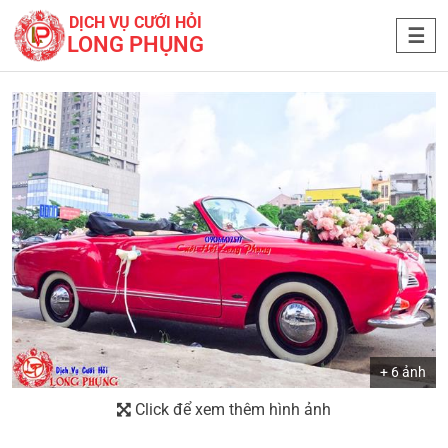
DỊCH VỤ CƯỚI HỎI
LONG PHỤNG
+ 6 ảnh
Click để xem thêm hình ảnh