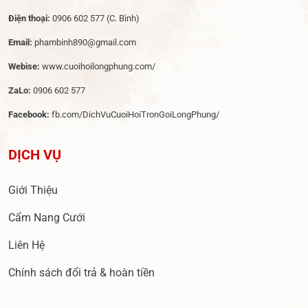
Điện thoại:
0906 602 577
(C. Bình)
Email:
phambinh890@gmail.com
Webise:
www.cuoihoilongphung.com/
ZaLo:
0906 602 577
Facebook:
fb.com/DichVuCuoiHoiTronGoiLongPhung/
DỊCH VỤ
Giới Thiệu
Cẩm Nang Cưới
Liên Hệ
Chính sách đổi trả & hoàn tiền