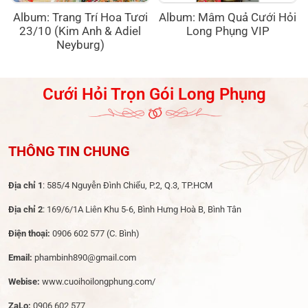
Album: Trang Trí Hoa Tươi
Album: Mâm Quả Cưới Hỏi
23/10 (Kim Anh & Adiel
Long Phụng VIP
Neyburg)
Cưới Hỏi Trọn Gói Long Phụng
THÔNG TIN CHUNG
Địa chỉ 1
: 585/4 Nguyễn Đình Chiểu, P.2, Q.3, TP.HCM
Địa chỉ 2
: 169/6/1A Liên Khu 5-6, Bình Hưng Hoà B, Bình Tân
Điện thoại:
0906 602 577
(C. Bình)
Email:
phambinh890@gmail.com
Webise:
www.cuoihoilongphung.com/
ZaLo:
0906 602 577